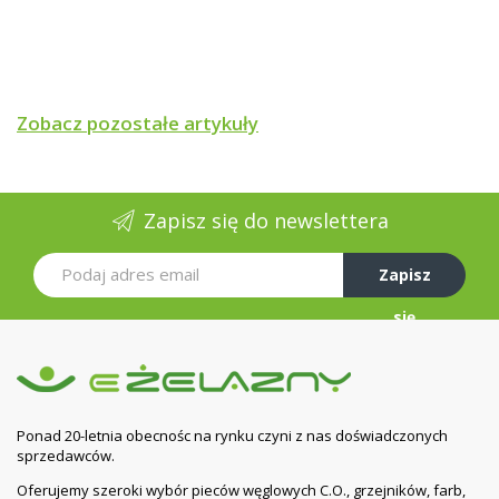
malowaniem oczyścić z przylegającego brudu i luźno
trzymającej się powłoki starej farby (dot. renowacji), a
następnie zmyć roztworem wodnym
preparatu
EMULSOL RN-1.
Powierzchnie z drewna i materiałów
drewnopochodnych można bezpośrednio pomalować
Zobacz pozostałe artykuły
farbą LOWICYN-SX
Powierzchnie uprzednio pomalowane farbami z grupy
LOWICYN mogą być bezpośrednio malowane farbą
LOWICYN-SX.
Zapisz się do newslettera
UWAGA
: Stosować
rozcieńczalnik do wyrobów
Zapisz
poliwinylowych i chlorokauczukowych
ogólnego
stosowania POLIFARB ŁÓDŹ. Nie stosować innych,
się
rozcieńczalników o nieodpowiednim składzie
chemicznym.
Czas sezonowania powłoki przed nałożeniem
następnej warstwy: Kolejną warstwę farby można
Ponad 20-letnia obecnośc na rynku czyni z nas doświadczonych
nakładać po wyschnięciu poprzedniej do co najmniej 1
sprzedawców.
stopnia (po ok. 2 godz. w temp. 20ºC) lub w dowolnie
Oferujemy szeroki wybór pieców węglowych C.O., grzejników, farb,
dłuższym czasie. W przypadku malowania