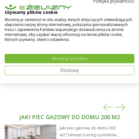
Polityka prywatności
natryskiwanej termicznie. Tworzy gładką
termoplastyczną MATOWĄ powłokę, w pełni odporną
Pokaż więcej
Używamy plików cookie
na wilgoć i czynniki atmosferyczne (kwaśne deszcze,
Możemy je zamieścić w celu analizy danych dotyczących odwiedzających,
promienie UV), środowisko słabo kwaśne i słabo
ulepszenia naszej strony internetowej, pokazania spersonalizowanych
alkaliczne. Można nią malować elementy stalowe,
treści i zapewnienia Państwu wspaniałego doświadczenia na stronie
internetowej. Aby uzyskać więcej informacji na temat plików cookie,
aluminiowe, oraz z drewna i materiałów
których używamy, otwórz ustawienia.
drewnopochodnych jak również tynku i betonu.
Akceptuj wszystko
Dostosuj
JAKI PIEC GAZOWY DO DOMU 200 M2
Jaki piec gazowy do domu 200
m2? Istnieje szereg czynników,