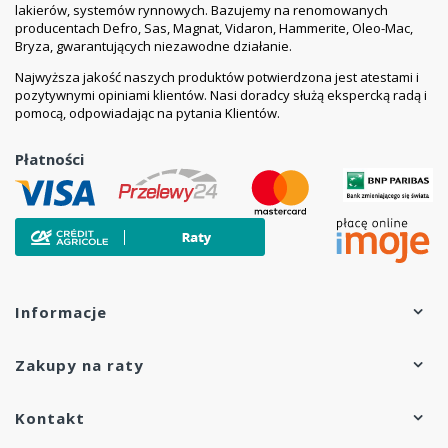
lakierów, systemów rynnowych. Bazujemy na renomowanych
powierzchni takich jak: stal, aluminium, drewno,
producentach Defro, Sas, Magnat, Vidaron, Hammerite, Oleo-Mac,
materiały drewnopochodne, tynk i beton, które
Bryza, gwarantujących niezawodne działanie.
gruntuje się innym produktem malarskim, farbę
Najwyższa jakość naszych produktów potwierdzona jest atestami i
LOWICYN-SX nakładać po całkowitym wyschnięciu
pozytywnymi opiniami klientów. Nasi doradcy służą ekspercką radą i
powłoki gruntującej.
pomocą, odpowiadając na pytania Klientów.
Zaleca się malować pędzlem z miękkim włosiem i
unikać wielokrotnego pociągania pędzlem w jednym
Płatności
miejscu, co może prowadzić do rozmiękczania
poprzedniej warstwy farby.
Warunki malowania:
o
- temperatura podłoża nie niższa niż 5
C i nie wyższa
o
o
niż 40
C, i o 3
C wyższa od temperatury punktu rosy,
- wilgotność względna powietrza najwyżej 80 %,
Informacje
o
- temperatura otoczenia nie niższa niż 10
C i nie
o
wyższa niż 35
C
Zakupy na raty
Czas wysychania powłoki :
- stopień 1 - 3 godziny
Kontakt