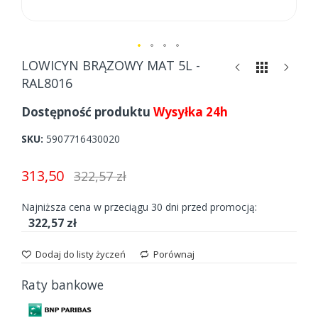
Skip
LOWICYN BRĄZOWY MAT 5L -
to
RAL8016
the
beginning
Dostępność produktu
Wysyłka 24h
of
the
SKU
5907716430020
images
gallery
313,50
322,57 zł
Najniższa cena w przeciągu 30 dni przed promocją:
322,57 zł
Dodaj do listy życzeń
Porównaj
Raty bankowe