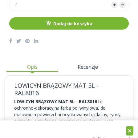
Dodaj do koszyka
Opis
Recenzje
LOWICYN BRĄZOWY MAT 5L -
RAL8016
LOWICYN BRĄZOWY MAT 5L - RAL8016
to
ochronno-dekoracyjna farba poliwinylowa, do
malowania powierzchni ocynkowanych, (dachy, rynny,
parapety, ogrodzenia, maszyny i urządzenia, oraz
konstrukcje ze stali ocynkowanej). Służy również do
renowacji i doszczelnienia powłoki cynkowej