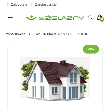
Zaloguj się
Zarejestruj się
Strona główna
LOWICYN BRĄZOWY MAT 5L - RAL8016
Skip
-3%
to
the
end
of
the
images
gallery