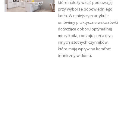
które należy wziąć pod uwagę
przy wyborze odpowiedniego
kotła. W niniejszym artykule
omówimy praktyczne wskazówki
dotyczące doboru optymalnej
mocy kotła, rodzaju pieca oraz
innych istotnych czynników,
które mają wpływ na komfort
termiczny w domu.
Przygotowanie podłoża do malowania :
Przed malowaniem podłoże należy starannie
odtłuścić. Najlepiej użyć do tego celu wodnego
roztworu preparatu
EMULSOL RN-1
, (sporządzonego
zgodnie z instrukcją podaną na jego opakowaniu)
Miejsca skorodowane (korozja stali) oczyścić ręcznie,
nastepnie zabezpieczyć podkładową
farbą
przeciwrdzewną LOWIKOR-2
, która przywraca
ciągłość warstwy cynkowej - zgodnie z instrukcją
stosowania tej farby.
Powierzchnie ocynkowane eksploatowane i
przeznaczone do malowania renowacyjnego przed