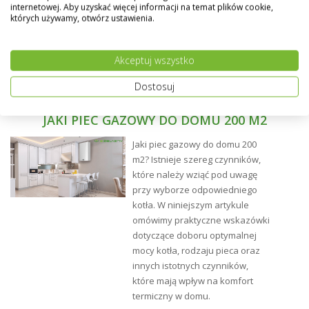
wewnętrznym) w każdym narożniku grzejnika.
internetowej. Aby uzyskać więcej informacji na temat plików cookie,
których używamy, otwórz ustawienia.
Możliwość wykonania grzejnika w dowolnym kolorze z
palety RAL - na specialne życzenie klienta.
Akceptuj wszystko
Dostosuj
JAKI PIEC GAZOWY DO DOMU 200 M2
Jaki piec gazowy do domu 200
m2? Istnieje szereg czynników,
które należy wziąć pod uwagę
przy wyborze odpowiedniego
kotła. W niniejszym artykule
omówimy praktyczne wskazówki
dotyczące doboru optymalnej
mocy kotła, rodzaju pieca oraz
innych istotnych czynników,
które mają wpływ na komfort
termiczny w domu.