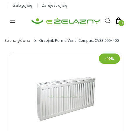
Zaloguj się
Zarejestruj się
Strona główna
Grzejnik Purmo Ventil Compact CV33 900x400
Skip
-49%
to
the
end
of
the
images
gallery