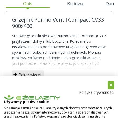
Opis
Budowa
Dane 
Grzejnik Purmo Ventil Compact CV33
900x400
Stalowe grzejniki płytowe Purmo Ventil Compact (CV) z
przyłączem dolnym lub bocznym. Polecane do
instalowania jako podstawowe urządzenia grzewcze w
sypialniach, pokojach dziennych i kuchniach. Montaż
możliwy zarówno na ścianie - jako grzejniki wiszące,
jak i podłodze - stawiając je przy użyciu specjalnych
stojaków. Grzejniki Purmo doskonale uzupełniają
domową instalację grzewczą.
Pokaż więcej
Powierzchnie boczne solidnie zabudowane,
powierzchnia górna przykryta osłoną typu grill. Duża
Polityka prywatności
liczba typów i rozmiarów pozwala dobrać idealny
grzejnik do każdego pomieszczenia.
Używamy plików cookie
Możemy je zamieścić w celu analizy danych dotyczących odwiedzających,
Grzejniki typu CV posiadają cztery boczne i dwa
ulepszenia naszej strony internetowej, pokazania spersonalizowanych
dolne otwory przyłączeniowe (z gwintem
treści i zapewnienia Państwu wspaniałego doświadczenia na stronie