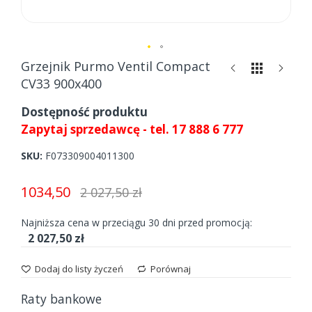
Skip
Grzejnik Purmo Ventil Compact
to
CV33 900x400
the
beginning
Dostępność produktu
of
Zapytaj sprzedawcę - tel. 17 888 6 777
the
images
SKU
F073309004011300
gallery
1034,50
2 027,50 zł
Najniższa cena w przeciągu 30 dni przed promocją:
2 027,50 zł
Dodaj do listy życzeń
Porównaj
Raty bankowe