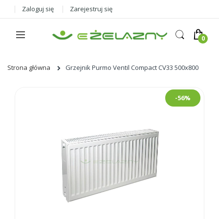
Zaloguj się
Zarejestruj się
Strona główna
Grzejnik Purmo Ventil Compact CV33 500x800
Skip
-56%
to
the
end
of
the
images
gallery