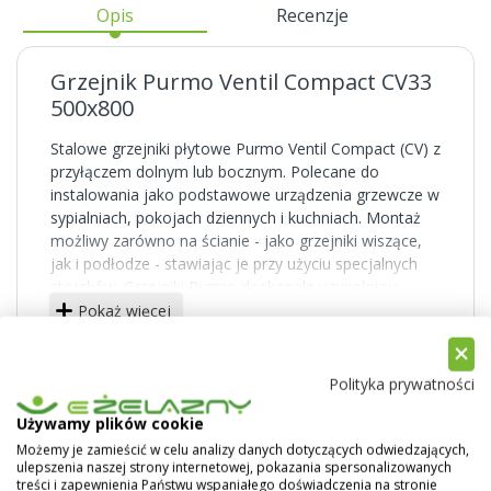
Opis
Recenzje
Grzejnik Purmo Ventil Compact CV33
500x800
Stalowe grzejniki płytowe Purmo Ventil Compact (CV) z
przyłączem dolnym lub bocznym. Polecane do
instalowania jako podstawowe urządzenia grzewcze w
sypialniach, pokojach dziennych i kuchniach. Montaż
możliwy zarówno na ścianie - jako grzejniki wiszące,
jak i podłodze - stawiając je przy użyciu specjalnych
stojaków. Grzejniki Purmo doskonale uzupełniają
domową instalację grzewczą.
Pokaż więcej
Powierzchnie boczne solidnie zabudowane,
powierzchnia górna przykryta osłoną typu grill. Duża
Polityka prywatności
liczba typów i rozmiarów pozwala dobrać idealny
grzejnik do każdego pomieszczenia.
Używamy plików cookie
Możemy je zamieścić w celu analizy danych dotyczących odwiedzających,
Grzejniki typu CV posiadają cztery boczne i dwa
ulepszenia naszej strony internetowej, pokazania spersonalizowanych
dolne otwory przyłączeniowe (z gwintem
treści i zapewnienia Państwu wspaniałego doświadczenia na stronie