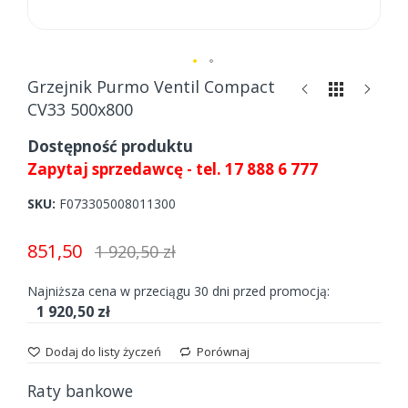
Skip
Grzejnik Purmo Ventil Compact
to
CV33 500x800
the
beginning
Dostępność produktu
of
Zapytaj sprzedawcę - tel. 17 888 6 777
the
images
SKU
F073305008011300
gallery
851,50
1 920,50 zł
Najniższa cena w przeciągu 30 dni przed promocją:
1 920,50 zł
Dodaj do listy życzeń
Porównaj
Raty bankowe