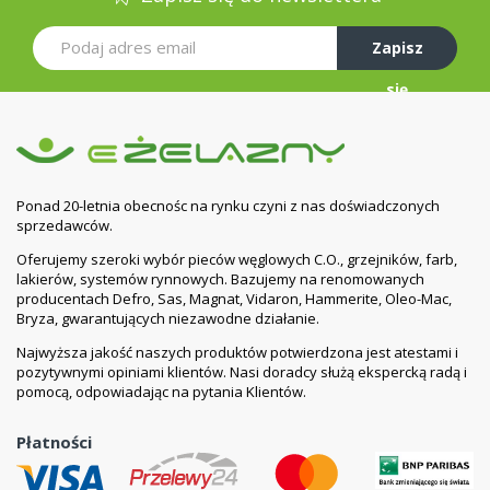
Pojemność
7,7 l/mb
Zapisz
wodna:
się
Max.
10 bar
ciśnienie
robocze:
Ciśnienie
13 bar podczas produkcji
próbne:
Ponad 20-letnia obecnośc na rynku czyni z nas doświadczonych
sprzedawców.
12 bar po zainstalowaniu
Oferujemy szeroki wybór pieców węglowych C.O., grzejników, farb,
lakierów, systemów rynnowych. Bazujemy na renomowanych
Max.
110 °C
producentach Defro, Sas, Magnat, Vidaron, Hammerite, Oleo-Mac,
temperatura:
Bryza, gwarantujących niezawodne działanie.
Najwyższa jakość naszych produktów potwierdzona jest atestami i
Kolor:
RAL 9016 śnieżnobiały
pozytywnymi opiniami klientów. Nasi doradcy służą ekspercką radą i
pomocą, odpowiadając na pytania Klientów.
Malowanie
KTL II - kataforeza drugiej generacji
podkładowe:
Płatności
Malowanie
napylanie elektrostatyczne
końcowe: