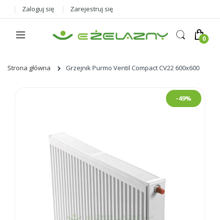
Zaloguj się
Zarejestruj się
Strona główna
Grzejnik Purmo Ventil Compact CV22 600x600
Skip
-49%
to
the
end
of
the
images
gallery