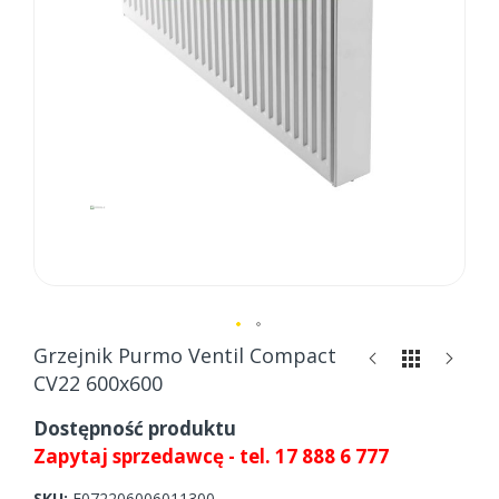
Skip
Grzejnik Purmo Ventil Compact
to
CV22 600x600
the
beginning
Dostępność produktu
of
Zapytaj sprzedawcę - tel. 17 888 6 777
the
images
SKU
F072206006011300