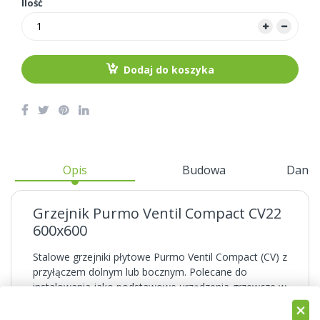
Ilość
Dodaj do koszyka
Opis
Budowa
Dane 
Grzejnik Purmo Ventil Compact CV22
600x600
Stalowe grzejniki płytowe Purmo Ventil Compact (CV) z
przyłączem dolnym lub bocznym. Polecane do
instalowania jako podstawowe urządzenia grzewcze w
sypialniach, pokojach dziennych i kuchniach. Montaż
możliwy zarówno na ścianie - jako grzejniki wiszące,