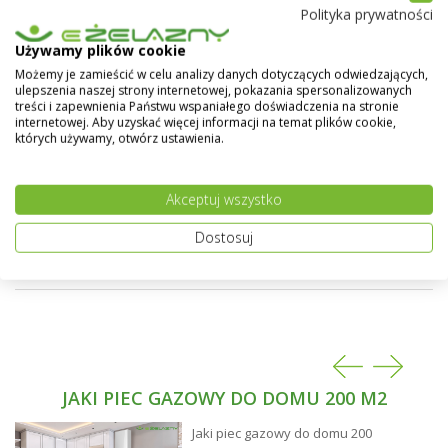
Polityka prywatności
jak i podłodze - stawiając je przy użyciu specjalnych
stojaków. Grzejniki Purmo doskonale uzupełniają
Używamy plików cookie
domową instalację grzewczą.
Pokaż więcej
Możemy je zamieścić w celu analizy danych dotyczących odwiedzających,
ulepszenia naszej strony internetowej, pokazania spersonalizowanych
Powierzchnie boczne solidnie zabudowane,
treści i zapewnienia Państwu wspaniałego doświadczenia na stronie
powierzchnia górna przykryta osłoną typu grill. Duża
internetowej. Aby uzyskać więcej informacji na temat plików cookie,
liczba typów i rozmiarów pozwala dobrać idealny
których używamy, otwórz ustawienia.
grzejnik do każdego pomieszczenia.
Grzejniki typu CV posiadają cztery boczne i dwa
Akceptuj wszystko
dolne otwory przyłączeniowe (z gwintem
wewnętrznym) w każdym narożniku grzejnika.
Dostosuj
Możliwość wykonania grzejnika w dowolnym kolorze z
palety RAL - na specialne życzenie klienta.
JAKI PIEC GAZOWY DO DOMU 200 M2
Jaki piec gazowy do domu 200