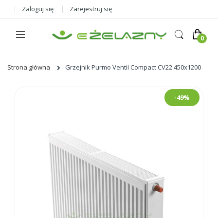
Zaloguj się
Zarejestruj się
Strona główna
Grzejnik Purmo Ventil Compact CV22 450x1200
Skip
-49%
to
the
end
of
the
images
gallery