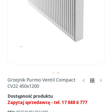
Skip
Grzejnik Purmo Ventil Compact
to
CV22 450x1200
the
beginning
Dostępność produktu
of
Zapytaj sprzedawcę - tel. 17 888 6 777
the
images
SKU
F072204512011300