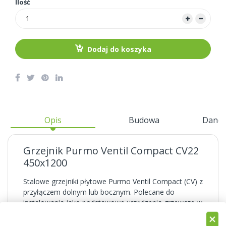
Ilość
Dodaj do koszyka
Opis
Budowa
Dane 
Grzejnik Purmo Ventil Compact CV22
450x1200
Stalowe grzejniki płytowe Purmo Ventil Compact (CV) z
przyłączem dolnym lub bocznym. Polecane do
instalowania jako podstawowe urządzenia grzewcze w
sypialniach, pokojach dziennych i kuchniach. Montaż
możliwy zarówno na ścianie - jako grzejniki wiszące,