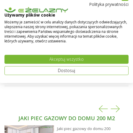
Polityka prywatności
jak i podłodze - stawiając je przy użyciu specjalnych
stojaków. Grzejniki Purmo doskonale uzupełniają
Używamy plików cookie
domową instalację grzewczą.
Pokaż więcej
Możemy je zamieścić w celu analizy danych dotyczących odwiedzających,
ulepszenia naszej strony internetowej, pokazania spersonalizowanych
Powierzchnie boczne solidnie zabudowane,
treści i zapewnienia Państwu wspaniałego doświadczenia na stronie
powierzchnia górna przykryta osłoną typu grill. Duża
internetowej. Aby uzyskać więcej informacji na temat plików cookie,
liczba typów i rozmiarów pozwala dobrać idealny
których używamy, otwórz ustawienia.
grzejnik do każdego pomieszczenia.
Grzejniki typu CV posiadają cztery boczne i dwa
Akceptuj wszystko
dolne otwory przyłączeniowe (z gwintem
wewnętrznym) w każdym narożniku grzejnika.
Dostosuj
Możliwość wykonania grzejnika w dowolnym kolorze z
palety RAL - na specialne życzenie klienta.
JAKI PIEC GAZOWY DO DOMU 200 M2
Jaki piec gazowy do domu 200