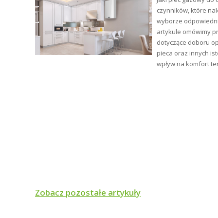
ści.
czynników, które na
tły
wyborze odpowiednie
artykule omówimy p
ym i
dotyczące doboru op
pieca oraz innych is
wpływ na komfort te
Zobacz pozostałe artykuły