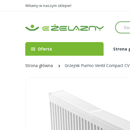
Witamy w naszym sklepie!
Szukaj
Oferta
Strona 
Strona główna
Grzejnik Purmo Ventil Compact C
Skip
to
the
end
of
the
images
gallery