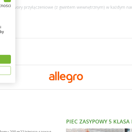
tności
 dolne otwory przyłączeniowe (z gwintem wewnętrznym) w każdym nar
e z palety RAL - na specialne życzenie klienta.
i
Aby
PIEC ZASYPOWY 5 KLASA
domu 200 m2? Istnieje szereg