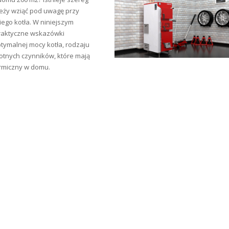
leży wziąć pod uwagę przy
go kotła. W niniejszym
raktyczne wskazówki
tymalnej mocy kotła, rodzaju
totnych czynników, które mają
rmiczny w domu.