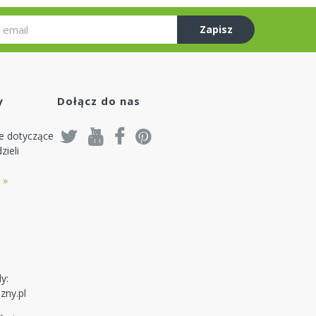
Zapisz
się
y
Dołącz do nas
je dotyczące
zieli
 »
y:
zny.pl