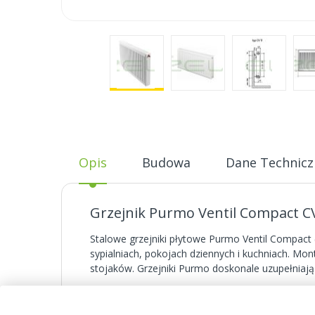
Skip
to
the
beginning
of
Opis
Budowa
Dane Technicz
the
images
gallery
Grzejnik Purmo Ventil Compact C
Stalowe grzejniki płytowe Purmo Ventil Compact
sypialniach, pokojach dziennych i kuchniach. Mont
stojaków. Grzejniki Purmo doskonale uzupełniaj
Powierzchnie boczne solidnie zabudowane, powier
pomieszczenia.