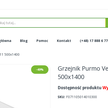
główna
Blog
Pomoc
Kontakt
(+48) 17 888 6 7
V11 500x1400
Grzejnik Purmo V
-49%
500x1400
Dostępność produktu
Wy
SKU
F071105014010300