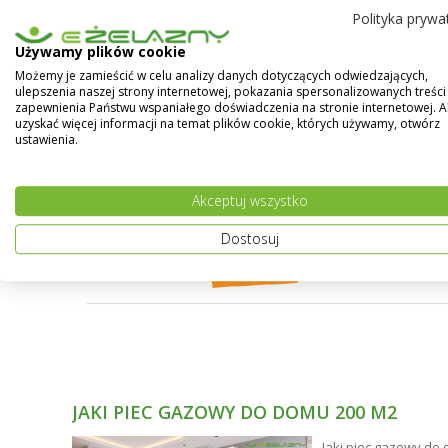
Polityka prywa
Grzejniki typu CV posiadają cztery boczne i dwa
Używamy plików cookie
Możliwość wykonania grzejnika w dowolnym kolorz
Pokaż więcej
Możemy je zamieścić w celu analizy danych dotyczących odwiedzających,
ulepszenia naszej strony internetowej, pokazania spersonalizowanych treści 
zapewnienia Państwu wspaniałego doświadczenia na stronie internetowej. 
uzyskać więcej informacji na temat plików cookie, których używamy, otwórz
ustawienia.
Akceptuj wszystko
Dostosuj
JAKI PIEC GAZOWY DO DOMU 200 M2
ne
Jaki piec gazowy do 