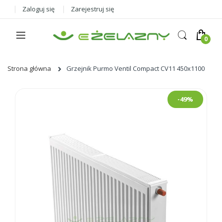
Zaloguj się
Zarejestruj się
Strona główna
Grzejnik Purmo Ventil Compact CV11 450x1100
Skip
-49%
to
the
end
of
the
images
gallery