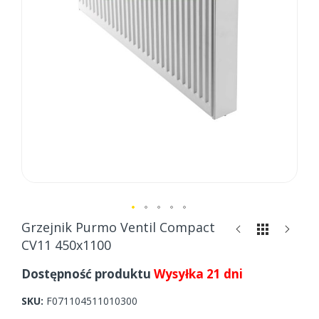
Skip
Grzejnik Purmo Ventil Compact
to
CV11 450x1100
the
beginning
Dostępność produktu
Wysyłka 21 dni
of
the
SKU
F071104511010300
images