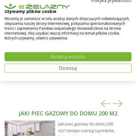
Polityka prywatności
stojaków. Grzejniki Purmo doskonale uzupełniają
domową instalację grzewczą.
Pokaż więcej
Używamy plików cookie
Możemy je zamieścić w celu analizy danych dotyczących odwiedzających,
Powierzchnie boczne solidnie zabudowane,
ulepszenia naszej strony internetowej, pokazania spersonalizowanych
powierzchnia górna przykryta osłoną typu grill. Duża
treści i zapewnienia Państwu wspaniałego doświadczenia na stronie
internetowej. Aby uzyskać więcej informacji na temat plików cookie,
liczba typów i rozmiarów pozwala dobrać idealny
których używamy, otwórz ustawienia.
grzejnik do każdego pomieszczenia.
Grzejniki typu CV posiadają cztery boczne i dwa
Akceptuj wszystko
dolne otwory przyłączeniowe (z gwintem
wewnętrznym) w każdym narożniku grzejnika.
Dostosuj
Możliwość wykonania grzejnika w dowolnym kolorze z
palety RAL - na specialne życzenie klienta.
JAKI PIEC GAZOWY DO DOMU 200 M2
Jaki piec gazowy do domu 200
m2? Istnieje szereg czynników,