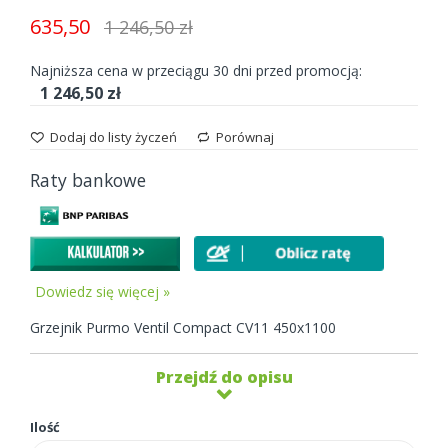
gallery
635,50
1 246,50 zł
Najniższa cena w przeciągu 30 dni przed promocją:
1 246,50 zł
Dodaj do listy życzeń
Porównaj
Raty bankowe
Dowiedz się więcej »
Grzejnik Purmo Ventil Compact CV11 450x1100
Przejdź do opisu
Ilość