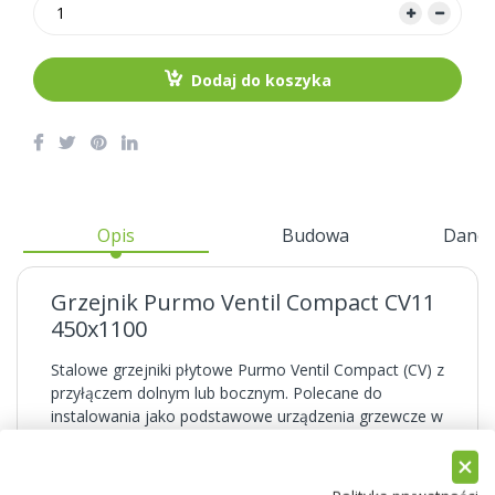
Dodaj do koszyka
Opis
Budowa
Dane 
Grzejnik Purmo Ventil Compact CV11
450x1100
Stalowe grzejniki płytowe Purmo Ventil Compact (CV) z
przyłączem dolnym lub bocznym. Polecane do
instalowania jako podstawowe urządzenia grzewcze w
sypialniach, pokojach dziennych i kuchniach. Montaż
możliwy zarówno na ścianie - jako grzejniki wiszące,
jak i podłodze - stawiając je przy użyciu specjalnych