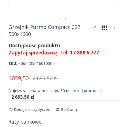
Skip
Grzejnik Purmo Compact C22
to
500x1600
the
beginning
Dostępność produktu
of
Zapytaj sprzedawcę - tel. 17 888 6 777
the
images
SKU
F062205016010300
gallery
1039,50
2 693,50 zł
Najniższa cena w przeciągu 30 dni przed promocją:
2 693,50 zł
Dodaj do listy życzeń
Porównaj
Raty bankowe