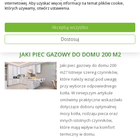
narożniku grzejnika.
internetowej. Aby uzyskać więcej informacji na temat plików cookie,
których używamy, otwórz ustawienia.
Możliwość wykonania grzejnika w dowolnym kolorze z
palety RAL - na specialne życzenie klienta.
Akceptuj wszystko
Dostosuj
JAKI PIEC GAZOWY DO DOMU 200 M2
Jaki piec gazowy do domu 200
m2? Istnieje szereg czynników,
które należy wziąć pod uwagę
przy wyborze odpowiedniego
kotła. W niniejszym artykule
omówimy praktyczne wskazówki
dotyczące doboru optymalnej
mocy kotła, rodzaju pieca oraz
innych istotnych czynników,
które mają wpływ na komfort
termiczny w domu.