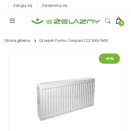
Zaloguj się
Zarejestruj się
Strona główna
Grzejnik Purmo Compact C22 500x1600
Skip
-61%
to
the
end
of
the
images
gallery