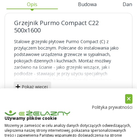
Opis
Budowa
Dane 
Grzejnik Purmo Compact C22
500x1600
Stalowe grzejniki płytowe Purmo Compact (C) z
przyłączem bocznym. Polecane do instalowania jako
podstawowe urządzenia grzewcze w sypialniach,
pokojach dziennych i kuchniach. Montaż możliwy
zarówno na ścianie - jako grzejniki wiszące, jak i
podłodze - stawiając je przy użyciu specjalnych
stojaków. Grzejniki Purmo doskonale uzupełniają
domową instalację grzewczą.
Pokaż więcej
Powierzchnie boczne solidnie zabudowane,
powierzchnia górna przykryta osłoną typu grill. Duża
Polityka prywatności
liczba typów i rozmiarów pozwala dobrać idealny
grzejnik do każdego pomieszczenia.
Używamy plików cookie
Możemy je zamieścić w celu analizy danych dotyczących odwiedzających,
Grzejniki typu C posiadają cztery boczne otwory
ulepszenia naszej strony internetowej, pokazania spersonalizowanych
przyłączeniowe (z gwintem wewnętrznym) w każdym
treści i zapewnienia Państwu wspaniałego doświadczenia na stronie