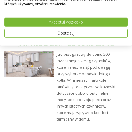
których używamy, otwórz ustawienia.
Możliwość wykonania grzejnika w dowolnym kolorze z
palety RAL - na specialne życzenie klienta.
Akceptuj wszystko
Dostosuj
JAKI PIEC GAZOWY DO DOMU 200 M2
Jaki piec gazowy do domu 200
m2? Istnieje szereg czynników,
które należy wziąć pod uwagę
przy wyborze odpowiedniego
kotła. W niniejszym artykule
omówimy praktyczne wskazówki
dotyczące doboru optymalnej
mocy kotła, rodzaju pieca oraz
innych istotnych czynników,
które mają wpływ na komfort
termiczny w domu.