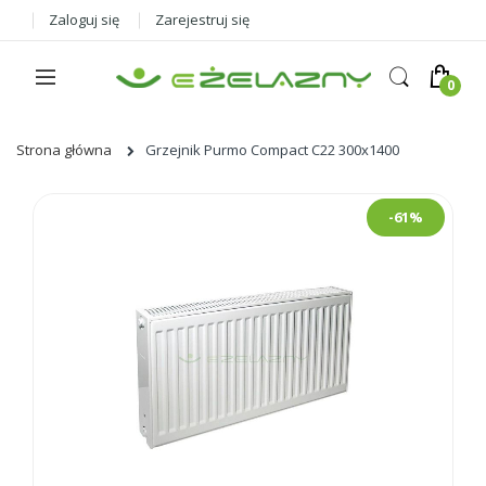
Zaloguj się
Zarejestruj się
Strona główna
Grzejnik Purmo Compact C22 300x1400
Skip
-61%
to
the
end
of
the
images
gallery