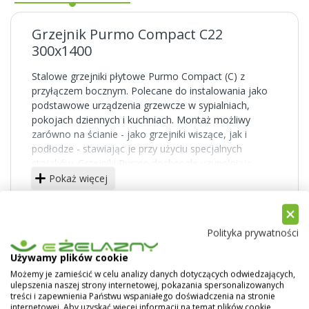
Grzejnik Purmo Compact C22
300x1400
Stalowe grzejniki płytowe Purmo Compact (C) z
przyłączem bocznym. Polecane do instalowania jako
podstawowe urządzenia grzewcze w sypialniach,
pokojach dziennych i kuchniach. Montaż możliwy
zarówno na ścianie - jako grzejniki wiszące, jak i
podłodze - stawiając je przy użyciu specjalnych
stojaków. Grzejniki Purmo doskonale uzupełniają
domową instalację grzewczą.
Pokaż więcej
Powierzchnie boczne solidnie zabudowane,
powierzchnia górna przykryta osłoną typu grill. Duża
liczba typów i rozmiarów pozwala dobrać idealny
Polityka prywatności
grzejnik do każdego pomieszczenia.
Używamy plików cookie
Grzejniki typu C posiadają cztery boczne otwory
Możemy je zamieścić w celu analizy danych dotyczących odwiedzających,
przyłączeniowe (z gwintem wewnętrznym) w każdym
ulepszenia naszej strony internetowej, pokazania spersonalizowanych
treści i zapewnienia Państwu wspaniałego doświadczenia na stronie
narożniku grzejnika.
internetowej. Aby uzyskać więcej informacji na temat plików cookie,