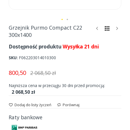
Skip
Grzejnik Purmo Compact C22
to
300x1400
the
beginning
Dostępność produktu
Wysyłka 21 dni
of
the
SKU
F062203014010300
images
gallery
800,50
2 068,50 zł
Najniższa cena w przeciągu 30 dni przed promocją:
2 068,50 zł
Dodaj do listy życzeń
Porównaj
Raty bankowe