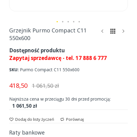
Skip
Grzejnik Purmo Compact C11
to
550x600
the
beginning
Dostępność produktu
of
Zapytaj sprzedawcę - tel. 17 888 6 777
the
images
SKU
Purmo Compact C11 550x600
gallery
418,50
1 061,50 zł
Najniższa cena w przeciągu 30 dni przed promocją:
1 061,50 zł
Dodaj do listy życzeń
Porównaj
Raty bankowe