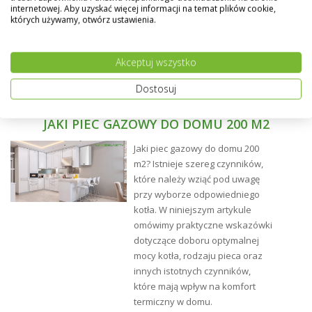
internetowej. Aby uzyskać więcej informacji na temat plików cookie,
narożniku grzejnika.
których używamy, otwórz ustawienia.
Możliwość wykonania grzejnika w dowolnym kolorze z
palety RAL - na specialne życzenie klienta.
Akceptuj wszystko
Dostosuj
JAKI PIEC GAZOWY DO DOMU 200 M2
Jaki piec gazowy do domu 200
m2? Istnieje szereg czynników,
które należy wziąć pod uwagę
przy wyborze odpowiedniego
kotła. W niniejszym artykule
omówimy praktyczne wskazówki
dotyczące doboru optymalnej
mocy kotła, rodzaju pieca oraz
innych istotnych czynników,
które mają wpływ na komfort
termiczny w domu.