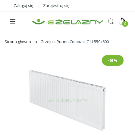
Zaloguj się
Zarejestruj się
Strona główna
Grzejnik Purmo Compact C11 550x600
Skip
-61%
to
the
end
of
the
images
gallery