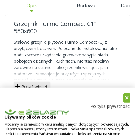
Opis
Budowa
Dane 
Grzejnik Purmo Compact C11
550x600
Stalowe grzejniki płytowe Purmo Compact (C) z
przyłączem bocznym. Polecane do instalowania jako
podstawowe urządzenia grzewcze w sypialniach,
pokojach dziennych i kuchniach. Montaż możliwy
zarówno na ścianie - jako grzejniki wiszące, jak i
podłodze - stawiając je przy użyciu specjalnych
stojaków. Grzejniki Purmo doskonale uzupełniają
domową instalację grzewczą.
Pokaż więcej
Powierzchnie boczne solidnie zabudowane,
powierzchnia górna przykryta osłoną typu grill. Duża
Polityka prywatności
liczba typów i rozmiarów pozwala dobrać idealny
grzejnik do każdego pomieszczenia.
Używamy plików cookie
Możemy je zamieścić w celu analizy danych dotyczących odwiedzających,
Grzejniki typu C posiadają cztery boczne otwory
ulepszenia naszej strony internetowej, pokazania spersonalizowanych
przyłączeniowe (z gwintem wewnętrznym) w każdym
treści i zapewnienia Państwu wspaniałego doświadczenia na stronie