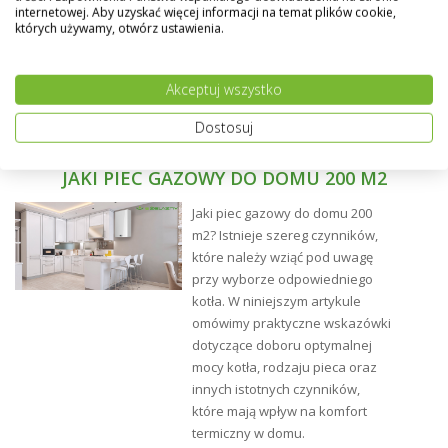
internetowej. Aby uzyskać więcej informacji na temat plików cookie,
narożniku grzejnika.
których używamy, otwórz ustawienia.
Możliwość wykonania grzejnika w dowolnym kolorze z
palety RAL - na specialne życzenie klienta.
Akceptuj wszystko
Dostosuj
JAKI PIEC GAZOWY DO DOMU 200 M2
Jaki piec gazowy do domu 200
m2? Istnieje szereg czynników,
które należy wziąć pod uwagę
przy wyborze odpowiedniego
kotła. W niniejszym artykule
omówimy praktyczne wskazówki
dotyczące doboru optymalnej
mocy kotła, rodzaju pieca oraz
innych istotnych czynników,
które mają wpływ na komfort
termiczny w domu.