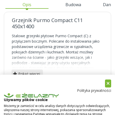
Opis
Budowa
Dane 
Grzejnik Purmo Compact C11
450x1400
Stalowe grzejniki płytowe Purmo Compact (C) z
przyłączem bocznym. Polecane do instalowania jako
podstawowe urządzenia grzewcze w sypialniach,
pokojach dziennych i kuchniach. Montaż możliwy
zarówno na ścianie - jako grzejniki wiszące, jak i
podłodze - stawiając je przy użyciu specjalnych
stojaków. Grzejniki Purmo doskonale uzupełniają
domową instalację grzewczą.
Pokaż więcej
Powierzchnie boczne solidnie zabudowane,
powierzchnia górna przykryta osłoną typu grill. Duża
Polityka prywatności
liczba typów i rozmiarów pozwala dobrać idealny
grzejnik do każdego pomieszczenia.
Używamy plików cookie
Możemy je zamieścić w celu analizy danych dotyczących odwiedzających,
Grzejniki typu C posiadają cztery boczne otwory
ulepszenia naszej strony internetowej, pokazania spersonalizowanych
przyłączeniowe (z gwintem wewnętrznym) w każdym
treści i zapewnienia Państwu wspaniałego doświadczenia na stronie