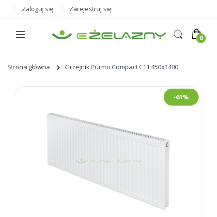
Zaloguj się
Zarejestruj się
Strona główna
Grzejnik Purmo Compact C11 450x1400
Skip
-61%
to
the
end
of
the
images
gallery