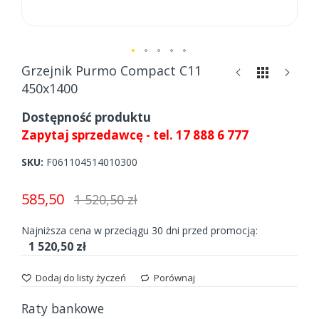
Skip
Grzejnik Purmo Compact C11
to
450x1400
the
beginning
Dostępność produktu
of
Zapytaj sprzedawcę - tel. 17 888 6 777
the
images
SKU
F061104514010300
gallery
585,50
1 520,50 zł
Najniższa cena w przeciągu 30 dni przed promocją:
1 520,50 zł
Dodaj do listy życzeń
Porównaj
Raty bankowe