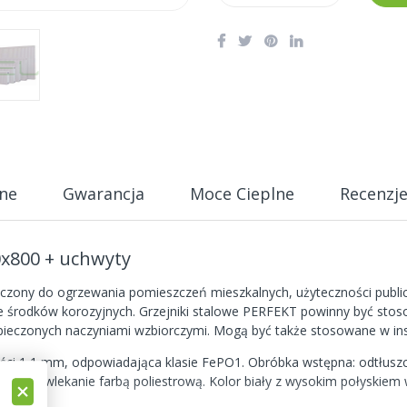
ne
Gwarancja
Moce Cieplne
Recenzj
0x800 + uchwyty
zony do ogrzewania pomieszczeń mieszkalnych, użyteczności publicz
ie środków korozyjnych. Grzejniki stalowe PERFEKT powinny być sto
eczonych naczyniami wzbiorczymi. Mogą być także stosowane w ins
ci 1,1 mm, odpowiadająca klasie FePO1. Obróbka wstępna: odtłuszcz
czne powlekanie farbą poliestrową. Kolor biały z wysokim połyskiem