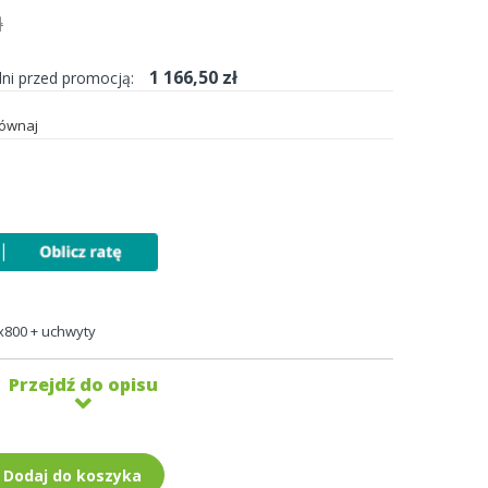
ł
1 166,50 zł
dni przed promocją:
ównaj
x800 + uchwyty
Przejdź do opisu
Dodaj do koszyka