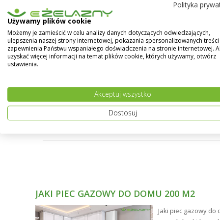
Polityka prywa
Udzielamy 10-cio letniej gwarancji na grzejniki
Używamy plików cookie
Pokaż więcej
Grzejniki panelowe TYP V22 wyposażone są we w
Możemy je zamieścić w celu analizy danych dotyczących odwiedzających,
Posiadają 4 przyłącza boczne oraz 2 oddolne - 
ulepszenia naszej strony internetowej, pokazania spersonalizowanych treści 
listwę górna ozdobną (grill), komplet zawieszeń, 
zapewnienia Państwu wspaniałego doświadczenia na stronie internetowej. 
uzyskać więcej informacji na temat plików cookie, których używamy, otwórz
Jednorazowe opakowanie z foli termokurczliwej z
ustawienia.
trakcie transportu.
Możliwość wykonania grzejnika w dowolnym kolorz
Akceptuj wszystko
Dostosuj
JAKI PIEC GAZOWY DO DOMU 200 M2
ne
Jaki piec gazowy do 