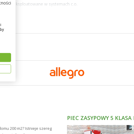
tności
 PERFEKT eksploatowane w systemach c.o.
kładkę zaworową z 7-stopniową regulacją.
mogą być używane jako grzejniki kompaktowe. Kaloryfery płytowe PE
i
odpowietrznik i zaślepkę.
Aby
 dodatkowym zabezpieczeniem krawędzi grzejnika tekturą i narożnika
e z palety RAL - na specialne życzenie klienta.
PIEC ZASYPOWY 5 KLASA
domu 200 m2? Istnieje szereg