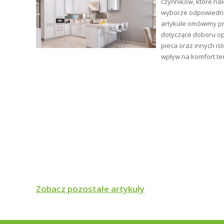
ści.
czynników, które na
tły
wyborze odpowiednie
artykule omówimy p
ym i
dotyczące doboru op
pieca oraz innych is
wpływ na komfort te
Zobacz pozostałe artykuły