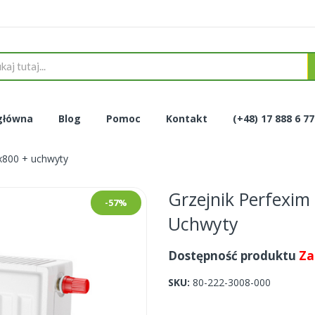
główna
Blog
Pomoc
Kontakt
(+48) 17 888 6 7
0x800 + uchwyty
Grzejnik Perfexim
-57%
Uchwyty
Dostępność produktu
Za
SKU
80-222-3008-000