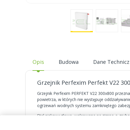
Skip
to
the
beginning
of
Opis
Budowa
Dane Technicz
the
images
gallery
Grzejnik Perfexim Perfekt V22 30
Grzejnik Perfexim PERFEKT V22 300x800 przeznac
powietrza, w których nie występuje oddziaływan
ogrzewań wodnych systemu zamkniętego zabezpi
Stal niskowęglowa, walcowana na zimno o gruboś
podkładową. Malowanie ostateczne: elektrostaty