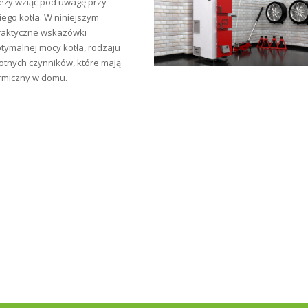
leży wziąć pod uwagę przy
go kotła. W niniejszym
raktyczne wskazówki
tymalnej mocy kotła, rodzaju
totnych czynników, które mają
rmiczny w domu.