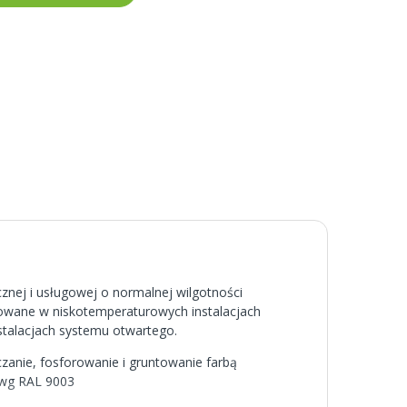
e
nej i usługowej o normalnej wilgotności
sowane w niskotemperaturowych instalacjach
talacjach systemu otwartego.
anie, fosforowanie i gruntowanie farbą
 wg RAL 9003