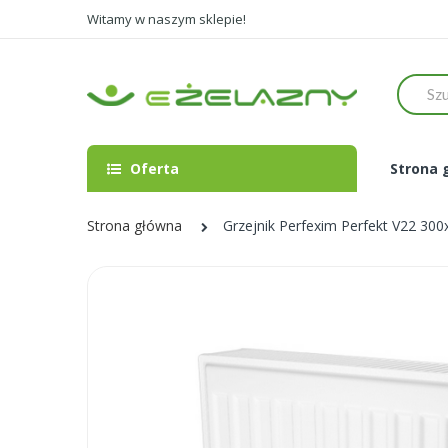
Witamy w naszym sklepie!
Szukaj
Oferta
Strona 
Strona główna
Grzejnik Perfexim Perfekt V22 30
Skip
to
the
end
of
the
images
gallery