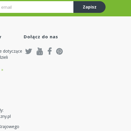
Zapisz
się
y
Dołącz do nas
je dotyczące
zieli
 »
y:
zny.pl
 Krajowego