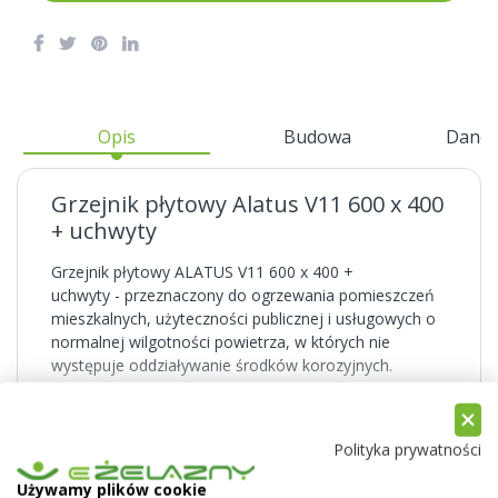
Opis
Budowa
Dane 
Grzejnik płytowy Alatus V11 600 x 400
+ uchwyty
Grzejnik płytowy ALATUS V11 600 x 400 +
uchwyty - przeznaczony do ogrzewania pomieszczeń
mieszkalnych, użyteczności publicznej i usługowych o
normalnej wilgotności powietrza, w których nie
występuje oddziaływanie środków korozyjnych.
Zastosowanie NANOCERAMIKI Bonderite NT-1 firmy
Henkel w procesie przygotowania powierzchni w
znaczący sposób poprawia jakość powierzchni. Wiąże
Pokaż więcej
Polityka prywatności
się to z poprawą przyczepności farby oraz zwiększeniu
odporności antykorozyjnej w wyniku wytworzenia
Używamy plików cookie