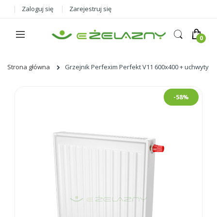
Zaloguj się
Zarejestruj się
Strona główna
Grzejnik Perfexim Perfekt V11 600x400 + uchwyty
Skip
-58%
to
the
end
of
the
images
gallery