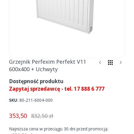
Skip
Grzejnik Perfexim Perfekt V11
to
600x400 + Uchwyty
the
beginning
Dostępność produktu
of
Zapytaj sprzedawcę - tel. 17 888 6 777
the
images
SKU
80-211-6004-000
gallery
353,50
832,50 zł
Najniższa cena w przeciągu 30 dni przed promocją: