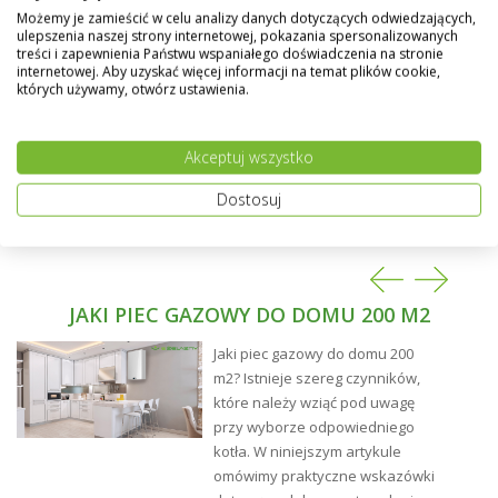
cienkiej, zwartej oraz równomiernej nieorganicznej
Możemy je zamieścić w celu analizy danych dotyczących odwiedzających,
powłoki, która w stosunku do powłok
ulepszenia naszej strony internetowej, pokazania spersonalizowanych
fosforanowych jest bardziej odporna na pękanie i
treści i zapewnienia Państwu wspaniałego doświadczenia na stronie
internetowej. Aby uzyskać więcej informacji na temat plików cookie,
łuszczenie się.
których używamy, otwórz ustawienia.
Podstawowym kolorem grzejników ALATUS jest biały
z wysokim połyskiem RAL 9003. Zastosowanie farb
Akceptuj wszystko
poliestrowych nie powoduje żółknięcia grzejnika.
Każdy grzejnik pakowany jest w folię termokurczliwą z
Dostosuj
zabezpieczonymi krawędziami przed uszkodzeniem i
opakowany dodatkowo w folię pęcherzykową pełniącą
dodatkową funkcję ochronną.
10-cio letnia gwarancja na grzejniki ALATUS, obejmuje
JAKI PIEC GAZOWY DO DOMU 200 M2
wyroby, które eksploatowane są w systemach c.o.,
zgodnie z odpowiadającymi wytycznymi stosowania
Jaki piec gazowy do domu 200
grzejników stalowych, w szczególności:
m2? Istnieje szereg czynników,
hermetycznych, napełnionych właściwej jakości wodą,
które należy wziąć pod uwagę
dobrze odpowietrzonych.
przy wyborze odpowiedniego
kotła. W niniejszym artykule
Grzejniki z podłączeniem dolnym TYP V - fabrycznie
omówimy praktyczne wskazówki
wyposażone we wkładkę zaworową Danfoss typu RA-