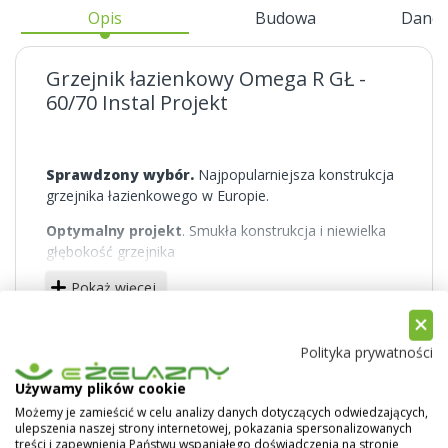
Opis
Budowa
Dane 
Grzejnik łazienkowy Omega R GŁ -
60/70 Instal Projekt
Sprawdzony wybór.
Najpopularniejsza konstrukcja
grzejnika łazienkowego w Europie.
Optymalny projekt
. Smukła konstrukcja i niewielka
głębokość grzejnika
Elastyczny dobór.
Szeroka gama rozmiarów i mocy.
Pokaż więcej
Praktyczna konstrukcja.
Wygięte rurki ułatwiają
wieszanie i suszenie odzieży.
Polityka prywatności
Korzystny wybór.
Optymalny stosunek ceny do
Używamy plików cookie
funkcjonalności.
Możemy je zamieścić w celu analizy danych dotyczących odwiedzających,
ulepszenia naszej strony internetowej, pokazania spersonalizowanych
Łatwiejsze przygotowanie przyłączy.
Opcjonalne
treści i zapewnienia Państwu wspaniałego doświadczenia na stronie