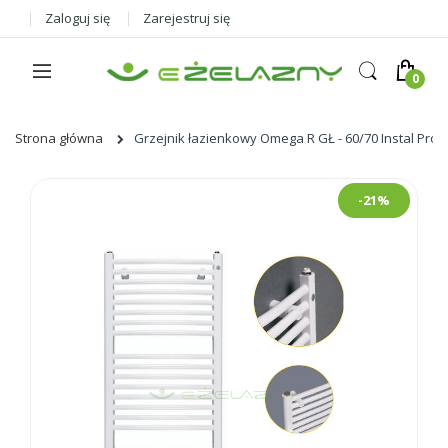
Zaloguj się
Zarejestruj się
Strona główna
Grzejnik łazienkowy Omega R GŁ - 60/70 Instal Proje
Skip
-21%
to
the
end
of
the
images
gallery