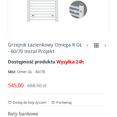
Skip
Grzejnik Łazienkowy Omega R GŁ
to
- 60/70 Instal Projekt
the
beginning
Dostępność produktu
Wysyłka 24h
of
the
SKU
Omer GŁ - 60/70
images
gallery
545,00
688,50 zł
Dodaj do listy życzeń
Porównaj
Raty bankowe