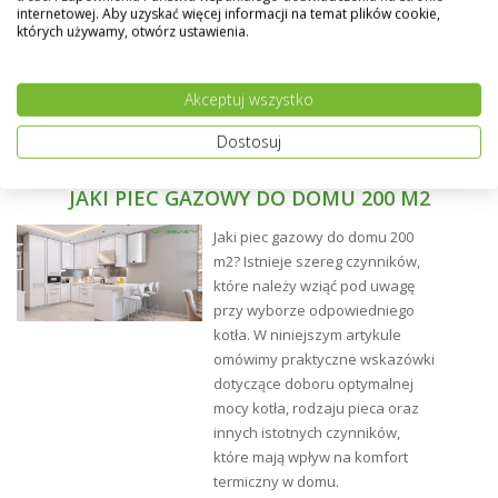
podłączenie dolne
o rozstawie 50 mm (D50) na
internetowej. Aby uzyskać więcej informacji na temat plików cookie,
środku.
których używamy, otwórz ustawienia.
Prostszy montaż.
Regulacja odległości grzejnika od
ściany.
Akceptuj wszystko
Dostosuj
JAKI PIEC GAZOWY DO DOMU 200 M2
Jaki piec gazowy do domu 200
m2? Istnieje szereg czynników,
które należy wziąć pod uwagę
przy wyborze odpowiedniego
kotła. W niniejszym artykule
omówimy praktyczne wskazówki
dotyczące doboru optymalnej
mocy kotła, rodzaju pieca oraz
innych istotnych czynników,
które mają wpływ na komfort
termiczny w domu.