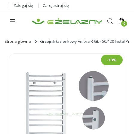
Zaloguj się
Zarejestruj się
Strona główna
Grzejnik łazienkowy Ambra R GŁ - 50/120 Instal Proj
Skip
-13%
to
the
end
of
the
images
gallery