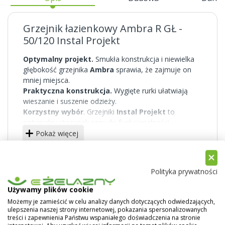
Grzejnik łazienkowy Ambra R GŁ -
50/120 Instal Projekt
Optymalny projekt.
Smukła konstrukcja i niewielka
głębokość grzejnika
Ambra
sprawia, że zajmuje on
mniej miejsca.
Praktyczna konstrukcja.
Wygięte rurki ułatwiają
wieszanie i suszenie odzieży.
Korzystny wybór
. Grzejniki
Instal Projekt
to
optymalny stosunek ceny do funkcjonalności.
Prosty montaż.
Możliwość regulacji odległości
Pokaż więcej
grzejnika od ściany.
Polityka prywatności
Używamy plików cookie
Możemy je zamieścić w celu analizy danych dotyczących odwiedzających,
ulepszenia naszej strony internetowej, pokazania spersonalizowanych
treści i zapewnienia Państwu wspaniałego doświadczenia na stronie