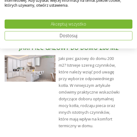
internetowej. Aby uzyskać więcej informacji na temat plików cookie,
których używamy, otwórz ustawienia.
Akceptuj wszystko
Dostosuj
JAKI PIEC GAZOWY DO DOMU 200 M2
Jaki piec gazowy do domu 200
m2? Istnieje szereg czynników,
które należy wziąć pod uwagę
przy wyborze odpowiedniego
kotła. W niniejszym artykule
omówimy praktyczne wskazówki
dotyczące doboru optymalnej
mocy kotła, rodzaju pieca oraz
innych istotnych czynników,
które mają wpływ na komfort
termiczny w domu.