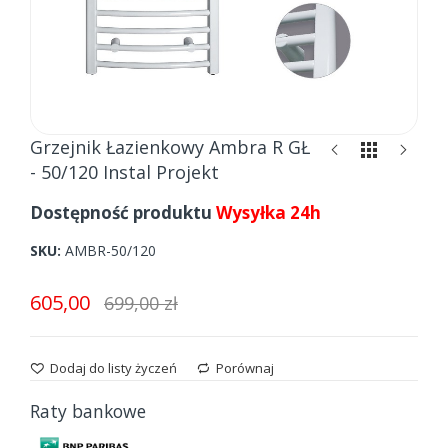
Skip
Grzejnik Łazienkowy Ambra R GŁ
to
- 50/120 Instal Projekt
the
beginning
Dostępność produktu
Wysyłka 24h
of
the
SKU
AMBR-50/120
images
gallery
605,00
699,00 zł
Dodaj do listy życzeń
Porównaj
Raty bankowe