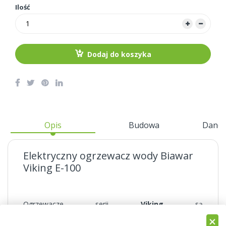
Ilość
Dodaj do koszyka
Opis
Budowa
Dane 
Elektryczny ogrzewacz wody Biawar
Viking E-100
Ogrzewacze serii
Viking
są
urządzeniami
ciśnieniowymi
, dostarczającymi
podgrzaną wodę do kilku punktów poboru. Ich