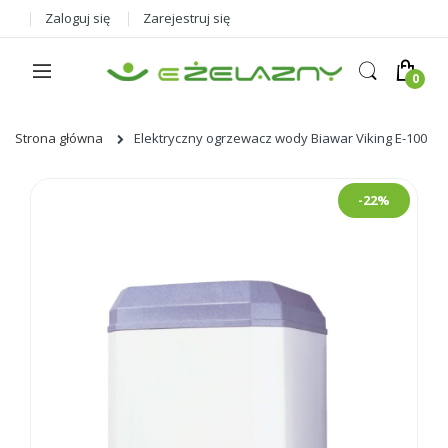
Zaloguj się
Zarejestruj się
Strona główna
Elektryczny ogrzewacz wody Biawar Viking E-100
Skip
-22%
to
the
end
of
the
images
gallery