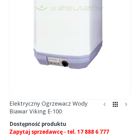
Skip
Elektryczny Ogrzewacz Wody
to
Biawar Viking E-100
the
beginning
Dostępność produktu
of
Zapytaj sprzedawcę - tel. 17 888 6 777
the