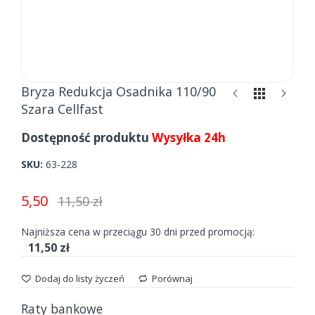
Skip
Bryza Redukcja Osadnika 110/90
to
Szara Cellfast
the
beginning
Dostępność produktu
Wysyłka 24h
of
the
SKU
63-228
images
gallery
5,50
11,50 zł
Najniższa cena w przeciągu 30 dni przed promocją:
11,50 zł
Dodaj do listy życzeń
Porównaj
Raty bankowe