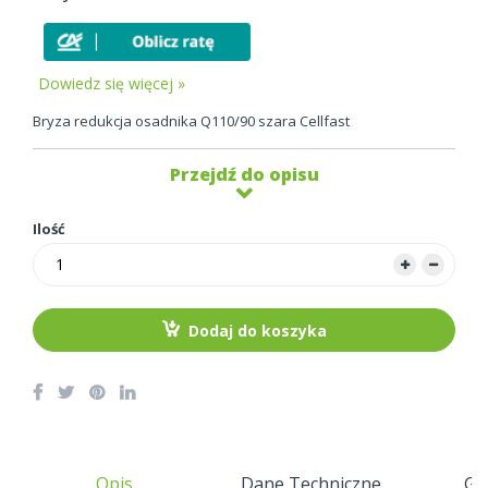
Dowiedz się więcej »
Bryza redukcja osadnika Q110/90 szara Cellfast
Przejdź do opisu
Ilość
Dodaj do koszyka
Opis
Dane Techniczne
Gw