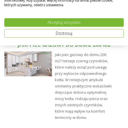
internetowej. Aby uzyskać więcej informacji na temat plików cookie,
których używamy, otwórz ustawienia.
Akceptuj wszystko
Dostosuj
JAKI PIEC GAZOWY DO DOMU 200 M2
Jaki piec gazowy do domu 200
m2? Istnieje szereg czynników,
które należy wziąć pod uwagę
przy wyborze odpowiedniego
kotła. W niniejszym artykule
omówimy praktyczne wskazówki
dotyczące doboru optymalnej
mocy kotła, rodzaju pieca oraz
innych istotnych czynników,
które mają wpływ na komfort
termiczny w domu.