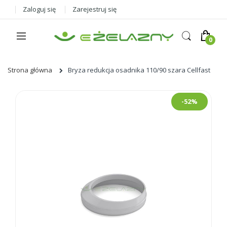
Zaloguj się
Zarejestruj się
Strona główna
Bryza redukcja osadnika 110/90 szara Cellfast
Skip
-52%
to
the
end
of
the
images
gallery