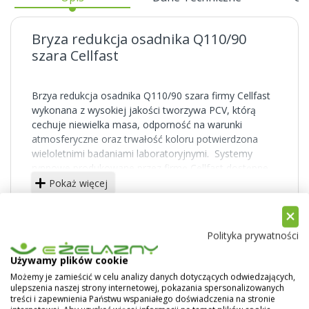
Bryza redukcja osadnika Q110/90
szara Cellfast
Brzya redukcja osadnika Q110/90 szara firmy Cellfast
wykonana z wysokiej jakości tworzywa PCV, którą
cechuje niewielka masa, odporność na warunki
atmosferyczne oraz trwałość koloru potwierdzona
wieloletnimi badaniami laboratoryjnymi. Systemy
rynnowe produkowane przez firmę Cellfast dostępne
są w kolorach: białym, czerwonym, brązowym,
Pokaż więcej
grafitowym, ceglastym oraz zielonym.
Polityka prywatności
Używamy plików cookie
Możemy je zamieścić w celu analizy danych dotyczących odwiedzających,
ulepszenia naszej strony internetowej, pokazania spersonalizowanych
treści i zapewnienia Państwu wspaniałego doświadczenia na stronie