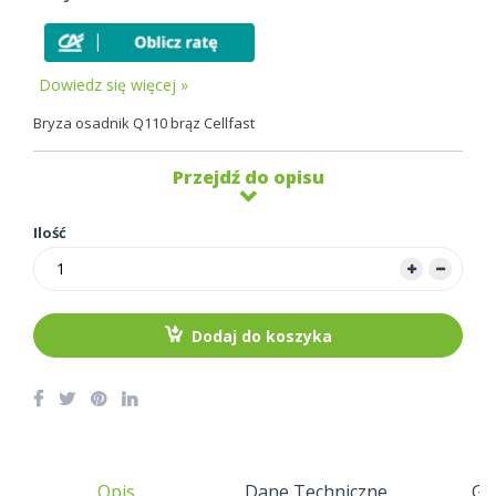
Dowiedz się więcej »
Bryza osadnik Q110 brąz Cellfast
Przejdź do opisu
Ilość
Dodaj do koszyka
Opis
Dane Techniczne
Gw