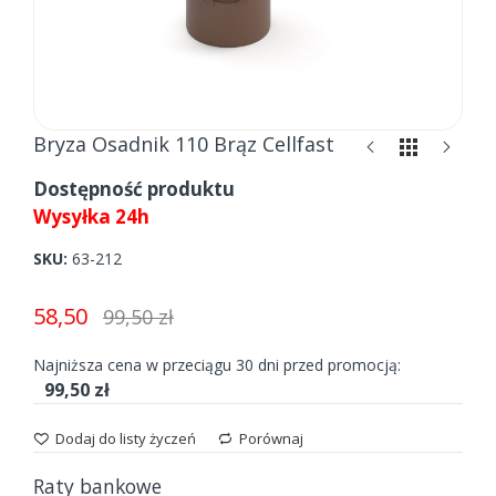
Skip
Bryza Osadnik 110 Brąz Cellfast
to
Dostępność produktu
the
beginning
Wysyłka 24h
of
the
SKU
63-212
images
gallery
58,50
99,50 zł
Najniższa cena w przeciągu 30 dni przed promocją:
99,50 zł
Dodaj do listy życzeń
Porównaj
Raty bankowe