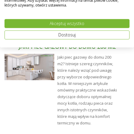
internetowej. Aby uzyskać więcej informacji na temat plików cookie,
których używamy, otwórz ustawienia.
Akceptuj wszystko
Dostosuj
JAKI PIEC GAZOWY DO DOMU 200 M2
Jaki piec gazowy do domu 200
m2? Istnieje szereg czynników,
które należy wziąć pod uwagę
przy wyborze odpowiedniego
kotła. W niniejszym artykule
omówimy praktyczne wskazówki
dotyczące doboru optymalnej
mocy kotła, rodzaju pieca oraz
innych istotnych czynników,
które mają wpływ na komfort
termiczny w domu.