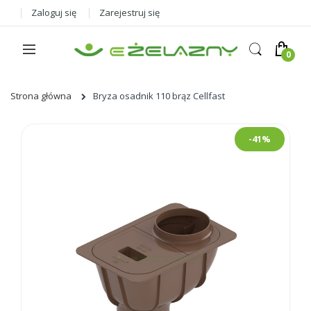
Zaloguj się
Zarejestruj się
Strona główna
Bryza osadnik 110 brąz Cellfast
Skip
-41%
to
the
end
of
the
images
gallery