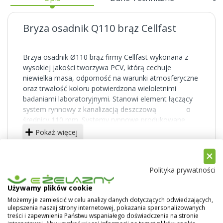
Bryza osadnik Q110 brąz Cellfast
Brzya osadnik Ø110 brąz firmy Cellfast wykonana z
wysokiej jakości tworzywa PCV, którą cechuje
niewielka masa, odporność na warunki atmosferyczne
oraz trwałość koloru potwierdzona wieloletnimi
badaniami laboratoryjnymi. Stanowi element łączący
system rynnowy z kanalizacją deszczową o
średnicy 110 mm. Systemy rynnowe produkowane
przez firmę Cellfast dostępne są w kolorach: białym,
Pokaż więcej
czerwonym, brązowym, grafitowym, ceglastym oraz
zielonym.
Polityka prywatności
Używamy plików cookie
Możemy je zamieścić w celu analizy danych dotyczących odwiedzających,
ulepszenia naszej strony internetowej, pokazania spersonalizowanych
treści i zapewnienia Państwu wspaniałego doświadczenia na stronie