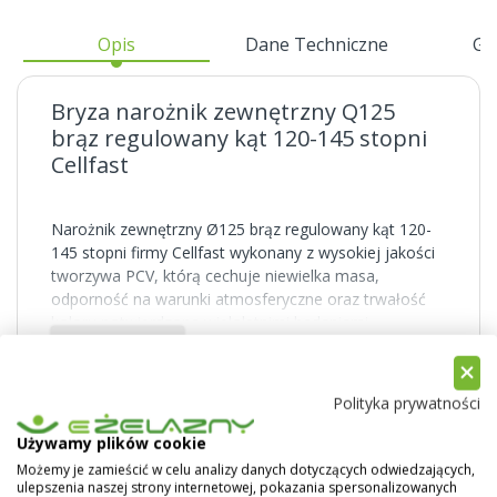
Opis
Dane Techniczne
Gw
Bryza narożnik zewnętrzny Q125
brąz regulowany kąt 120-145 stopni
Cellfast
Narożnik zewnętrzny Ø125 brąz regulowany kąt 120-
145 stopni firmy Cellfast wykonany z wysokiej jakości
tworzywa PCV, którą cechuje niewielka masa,
odporność na warunki atmosferyczne oraz trwałość
koloru potwierdzona wieloletnimi badaniami
Pokaż więcej
laboratoryjnymi. Cellfast - Bryza oferuje system
rynnowy w czterech średnicach 75, 100, 125 oraz 150
mm o łagodnym wygięciu oraz rur spustowych o
Polityka prywatności
średnicy 63, 90 oraz 110. Systemy rynnowe
produkowane przez firmę Cellfast dostępne są w
Używamy plików cookie
kolorach: białym, czerwonym, brązowym, grafitowym,
Możemy je zamieścić w celu analizy danych dotyczących odwiedzających,
ceglastym oraz zielonym.
ulepszenia naszej strony internetowej, pokazania spersonalizowanych