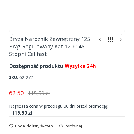
Skip
Bryza Narożnik Zewnętrzny 125
to
Brąz Regulowany Kąt 120-145
the
Stopni Cellfast
beginning
of
Dostępność produktu
Wysyłka 24h
the
images
SKU
62-272
gallery
62,50
115,50 zł
Najniższa cena w przeciągu 30 dni przed promocją:
115,50 zł
Dodaj do listy życzeń
Porównaj