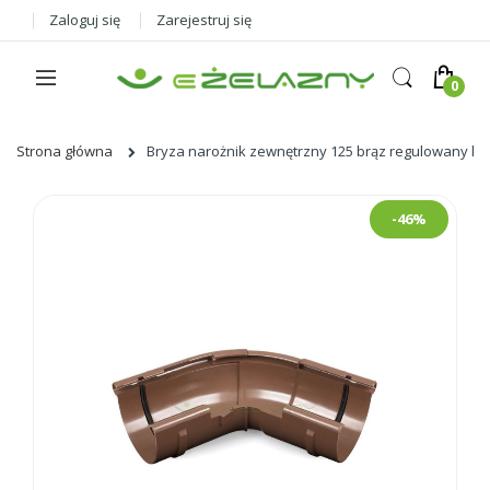
Zaloguj się
Zarejestruj się
Strona główna
Bryza narożnik zewnętrzny 125 brąz regulowany kąt 
Skip
-46%
to
the
end
of
the
images
gallery