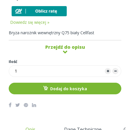
Dowiedz się więcej »
Bryza narożnik wewnętrzny Q75 biały Cellfast
Przejdź do opisu
Ilość
Dodaj do koszyka
Opis
Dane Techniczne
Gw