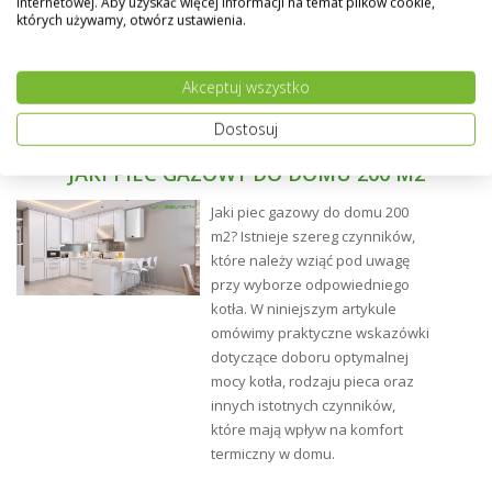
internetowej. Aby uzyskać więcej informacji na temat plików cookie,
których używamy, otwórz ustawienia.
Akceptuj wszystko
Dostosuj
JAKI PIEC GAZOWY DO DOMU 200 M2
Jaki piec gazowy do domu 200
m2? Istnieje szereg czynników,
które należy wziąć pod uwagę
przy wyborze odpowiedniego
Montaż:
kotła. W niniejszym artykule
omówimy praktyczne wskazówki
dotyczące doboru optymalnej
mocy kotła, rodzaju pieca oraz
innych istotnych czynników,
które mają wpływ na komfort
termiczny w domu.