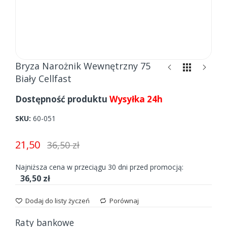
Skip
Bryza Narożnik Wewnętrzny 75
to
Biały Cellfast
the
beginning
Dostępność produktu
Wysyłka 24h
of
the
SKU
60-051
images
gallery
21,50
36,50 zł
Najniższa cena w przeciągu 30 dni przed promocją:
36,50 zł
Dodaj do listy życzeń
Porównaj
Raty bankowe