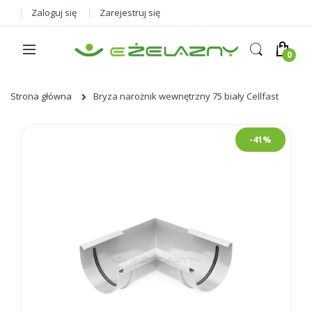
Zaloguj się
Zarejestruj się
Strona główna
Bryza narożnik wewnętrzny 75 biały Cellfast
Skip
-41%
to
the
end
of
the
images
gallery