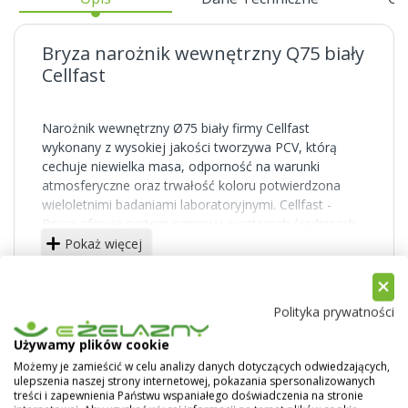
Bryza narożnik wewnętrzny Q75 biały
Cellfast
Narożnik wewnętrzny Ø75 biały firmy Cellfast
wykonany z wysokiej jakości tworzywa PCV, którą
cechuje niewielka masa, odporność na warunki
atmosferyczne oraz trwałość koloru potwierdzona
wieloletnimi badaniami laboratoryjnymi. Cellfast -
Bryza oferuje system rynnowy w czterech średnicach
75, 100, 125 oraz 150 mm o łagodnym wygięciu oraz
Pokaż więcej
rur spustowych o średnicy 63, 90 oraz 110. Systemy
rynnowe produkowane przez firmę Cellfast dostępne
są w kolorach: białym, czerwonym, brązowym,
Polityka prywatności
grafitowym, ceglastym oraz zielonym.
Używamy plików cookie
Możemy je zamieścić w celu analizy danych dotyczących odwiedzających,
ulepszenia naszej strony internetowej, pokazania spersonalizowanych
treści i zapewnienia Państwu wspaniałego doświadczenia na stronie