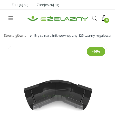
Zaloguj się
Zarejestruj się
Strona główna
Bryza narożnik wewnętrzny 125 czarny regulowany ką
Skip
-46%
to
the
end
of
the
images
gallery