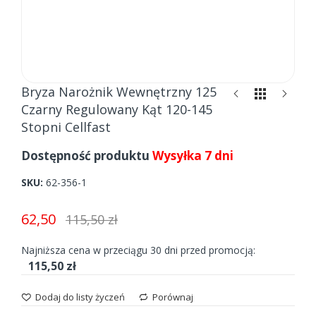
Skip
Bryza Narożnik Wewnętrzny 125
to
Czarny Regulowany Kąt 120-145
the
Stopni Cellfast
beginning
of
Dostępność produktu
Wysyłka 7 dni
the
images
SKU
62-356-1
gallery
62,50
115,50 zł
Najniższa cena w przeciągu 30 dni przed promocją:
115,50 zł
Dodaj do listy życzeń
Porównaj