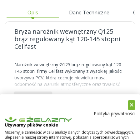
Opis
Dane Techniczne
Gw
Bryza narożnik wewnętrzny Q125
brąz regulowany kąt 120-145 stopni
Cellfast
Narożnik wewnętrzny Ø125 brąz regulowany kąt 120-
145 stopni firmy Cellfast wykonany z wysokiej jakości
tworzywa PCV, którą cechuje niewielka masa,
odporność na warunki atmosferyczne oraz trwałość
koloru potwierdzona wieloletnimi badaniami
Pokaż więcej
laboratoryjnymi. Cellfast - Bryza oferuje system
rynnowy w czterech średnicach 75, 100, 125 oraz 150
mm o łagodnym wygięciu oraz rur spustowych o
Polityka prywatności
średnicy 63, 90 oraz 110. Systemy rynnowe
produkowane przez firmę Cellfast dostępne są w
Używamy plików cookie
kolorach: białym, czerwonym, brązowym, grafitowym,
Możemy je zamieścić w celu analizy danych dotyczących odwiedzających,
ceglastym oraz zielonym.
ulepszenia naszej strony internetowej, pokazania spersonalizowanych