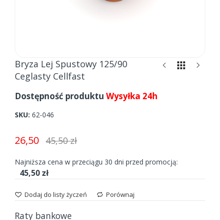
Skip
Bryza Lej Spustowy 125/90
to
Ceglasty Cellfast
the
beginning
Dostępność produktu
Wysyłka 24h
of
the
SKU
62-046
images
gallery
26,50
45,50 zł
Najniższa cena w przeciągu 30 dni przed promocją:
45,50 zł
Dodaj do listy życzeń
Porównaj
Raty bankowe