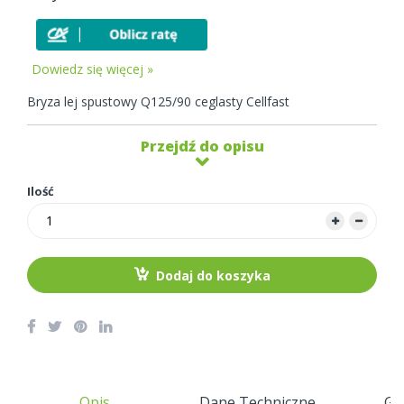
Dowiedz się więcej »
Bryza lej spustowy Q125/90 ceglasty Cellfast
Przejdź do opisu
Ilość
Dodaj do koszyka
Opis
Dane Techniczne
Gw