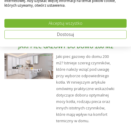
internetowej. Aby uzyskać więcej informacji na temat plików cookie,
których używamy, otwórz ustawienia.
Akceptuj wszystko
Dostosuj
JAKI PIEC GAZOWY DO DOMU 200 M2
Jaki piec gazowy do domu 200
m2? Istnieje szereg czynników,
Montaż:
które należy wziąć pod uwagę
przy wyborze odpowiedniego
kotła. W niniejszym artykule
omówimy praktyczne wskazówki
dotyczące doboru optymalnej
mocy kotła, rodzaju pieca oraz
innych istotnych czynników,
które mają wpływ na komfort
termiczny w domu.