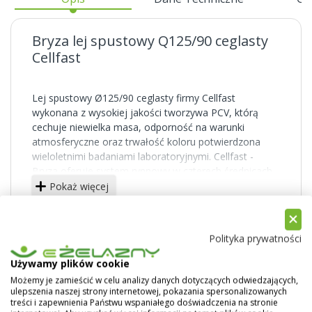
Bryza lej spustowy Q125/90 ceglasty
Cellfast
Lej spustowy Ø125/90 ceglasty firmy Cellfast
wykonana z wysokiej jakości tworzywa PCV, którą
cechuje niewielka masa, odporność na warunki
atmosferyczne oraz trwałość koloru potwierdzona
wieloletnimi badaniami laboratoryjnymi. Cellfast -
Bryza oferuje system rynnowy w czterech średnicach
75, 100, 125 oraz 150 mm o łagodnym wygięciu oraz
Pokaż więcej
rur spustowych o średnicy 63, 90 oraz 110. Systemy
rynnowe produkowane przez firmę Cellfast dostępne
są w kolorach: białym, czerwonym, brązowym,
Polityka prywatności
grafitowym, ceglastym oraz zielonym.
Używamy plików cookie
Możemy je zamieścić w celu analizy danych dotyczących odwiedzających,
ulepszenia naszej strony internetowej, pokazania spersonalizowanych
treści i zapewnienia Państwu wspaniałego doświadczenia na stronie