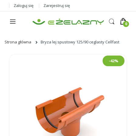
Zaloguj się
Zarejestruj się
Strona główna
Bryza lej spustowy 125/90 ceglasty Cellfast
Skip
-42%
to
the
end
of
the
images
gallery