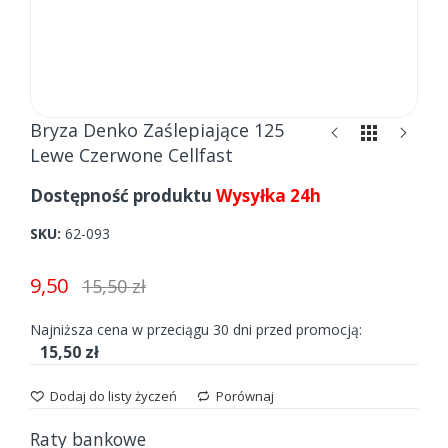
Skip
Bryza Denko Zaślepiające 125
to
Lewe Czerwone Cellfast
the
beginning
Dostępność produktu
Wysyłka 24h
of
the
SKU
62-093
images
gallery
9,50
15,50 zł
Najniższa cena w przeciągu 30 dni przed promocją:
15,50 zł
Dodaj do listy życzeń
Porównaj
Raty bankowe