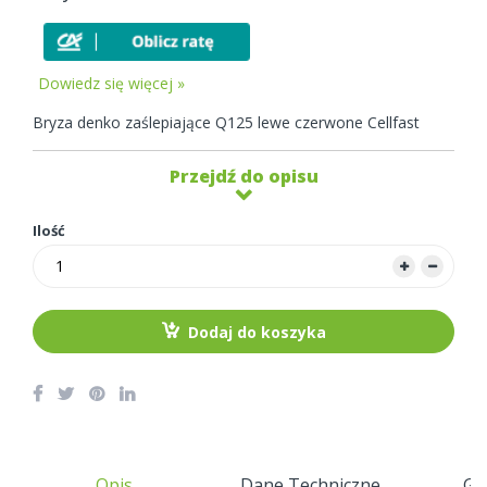
Dowiedz się więcej »
Bryza denko zaślepiające Q125 lewe czerwone Cellfast
Przejdź do opisu
Ilość
Dodaj do koszyka
Opis
Dane Techniczne
Gw