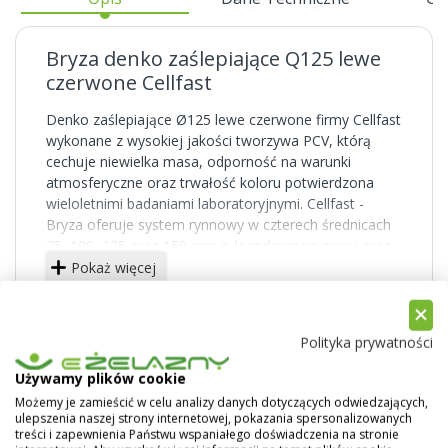
Bryza denko zaślepiające Q125 lewe
czerwone Cellfast
Denko zaślepiające Ø125 lewe czerwone firmy Cellfast
wykonane z wysokiej jakości tworzywa PCV, którą
cechuje niewielka masa, odporność na warunki
atmosferyczne oraz trwałość koloru potwierdzona
wieloletnimi badaniami laboratoryjnymi. Cellfast -
Bryza oferuje system rynnowy w czterech średnicach
75, 100, 125 oraz 150 mm o łagodnym wygięciu oraz
rur spustowych o średnicy 63, 90 oraz 110. Systemy
Pokaż więcej
rynnowe produkowane przez firmę Cellfast dostępne
są w kolorach: białym, czerwonym, brązowym,
grafitowym, ceglastym oraz zielonym.
Polityka prywatności
Używamy plików cookie
Możemy je zamieścić w celu analizy danych dotyczących odwiedzających,
ulepszenia naszej strony internetowej, pokazania spersonalizowanych
treści i zapewnienia Państwu wspaniałego doświadczenia na stronie