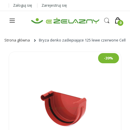
Zaloguj się
Zarejestruj się
Strona główna
Bryza denko zaślepiające 125 lewe czerwone Cellfa
Skip
-39%
to
the
end
of
the
images
gallery