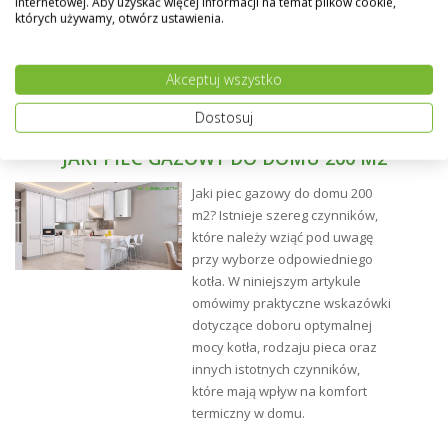
internetowej. Aby uzyskać więcej informacji na temat plików cookie,
których używamy, otwórz ustawienia.
Akceptuj wszystko
Dostosuj
JAKI PIEC GAZOWY DO DOMU 200 M2
Jaki piec gazowy do domu 200
Montaż:
m2? Istnieje szereg czynników,
które należy wziąć pod uwagę
przy wyborze odpowiedniego
kotła. W niniejszym artykule
omówimy praktyczne wskazówki
dotyczące doboru optymalnej
mocy kotła, rodzaju pieca oraz
innych istotnych czynników,
które mają wpływ na komfort
termiczny w domu.