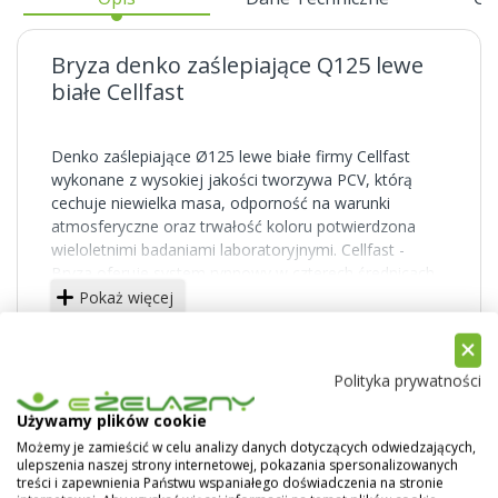
Bryza denko zaślepiające Q125 lewe
białe Cellfast
Denko zaślepiające Ø125 lewe białe firmy Cellfast
wykonane z wysokiej jakości tworzywa PCV, którą
cechuje niewielka masa, odporność na warunki
atmosferyczne oraz trwałość koloru potwierdzona
wieloletnimi badaniami laboratoryjnymi. Cellfast -
Bryza oferuje system rynnowy w czterech średnicach
75, 100, 125 oraz 150 mm o łagodnym wygięciu oraz
Pokaż więcej
rur spustowych o średnicy 63, 90 oraz 110. Systemy
rynnowe produkowane przez firmę Cellfast dostępne
są w kolorach: białym, czerwonym, brązowym,
Polityka prywatności
grafitowym, ceglastym oraz zielonym.
Używamy plików cookie
Możemy je zamieścić w celu analizy danych dotyczących odwiedzających,
ulepszenia naszej strony internetowej, pokazania spersonalizowanych
treści i zapewnienia Państwu wspaniałego doświadczenia na stronie