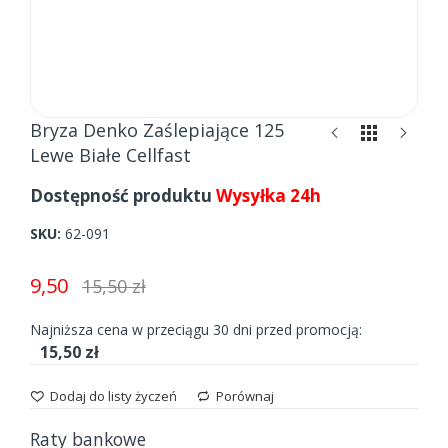
Skip
Bryza Denko Zaślepiające 125
to
Lewe Białe Cellfast
the
beginning
Dostępność produktu
Wysyłka 24h
of
the
SKU
62-091
images
gallery
9,50
15,50 zł
Najniższa cena w przeciągu 30 dni przed promocją:
15,50 zł
Dodaj do listy życzeń
Porównaj
Raty bankowe