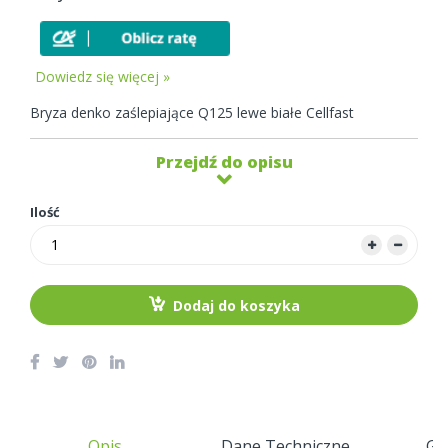
Dowiedz się więcej »
Bryza denko zaślepiające Q125 lewe białe Cellfast
Przejdź do opisu
Ilość
Dodaj do koszyka
Opis
Dane Techniczne
Gw