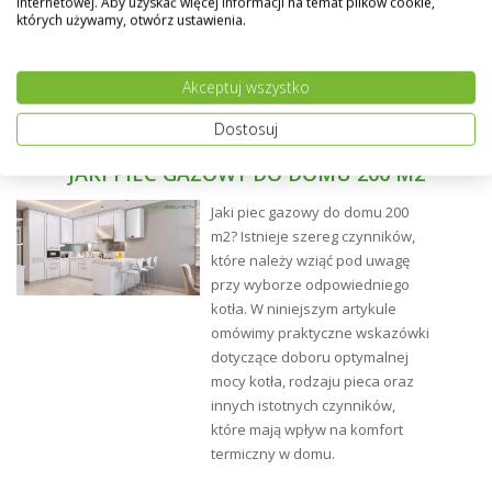
internetowej. Aby uzyskać więcej informacji na temat plików cookie,
których używamy, otwórz ustawienia.
Akceptuj wszystko
Dostosuj
JAKI PIEC GAZOWY DO DOMU 200 M2
Jaki piec gazowy do domu 200
m2? Istnieje szereg czynników,
które należy wziąć pod uwagę
przy wyborze odpowiedniego
Montaż:
kotła. W niniejszym artykule
omówimy praktyczne wskazówki
dotyczące doboru optymalnej
mocy kotła, rodzaju pieca oraz
innych istotnych czynników,
które mają wpływ na komfort
termiczny w domu.