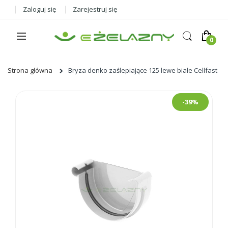
Zaloguj się
Zarejestruj się
Strona główna
Bryza denko zaślepiające 125 lewe białe Cellfast
Skip
-39%
to
the
end
of
the
images
gallery