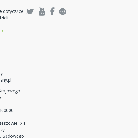
je dotyczące
zieli
 »
y:
zny.pl
 Krajowego
o
400000,
eszowie, XII
czy
ru Sądowego