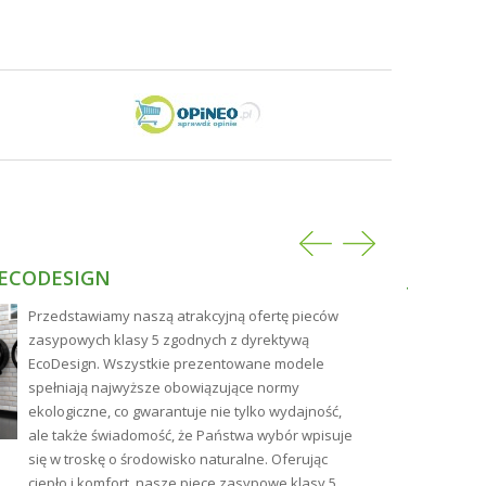
 ECODESIGN
JAKIE 
NAJLEP
Przedstawiamy naszą atrakcyjną ofertę pieców
zasypowych klasy 5 zgodnych z dyrektywą
EcoDesign. Wszystkie prezentowane modele
spełniają najwyższe obowiązujące normy
ekologiczne, co gwarantuje nie tylko wydajność,
ale także świadomość, że Państwa wybór wpisuje
się w troskę o środowisko naturalne. Oferując
ciepło i komfort, nasze piece zasypowe klasy 5