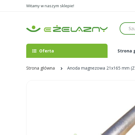
Witamy w naszym sklepie!
Szukaj
Oferta
Strona 
Strona główna
Anoda magnezowa 21x165 mm (Z-E
Skip
to
the
end
of
the
images
gallery