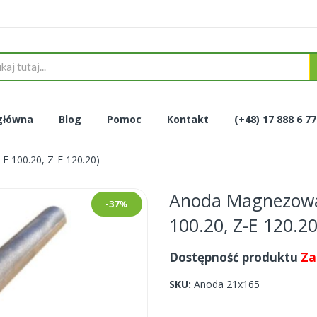
główna
Blog
Pomoc
Kontakt
(+48) 17 888 6 7
 100.20, Z-E 120.20)
Anoda Magnezowa
-37%
100.20, Z-E 120.20
Dostępność produktu
Za
SKU
Anoda 21x165