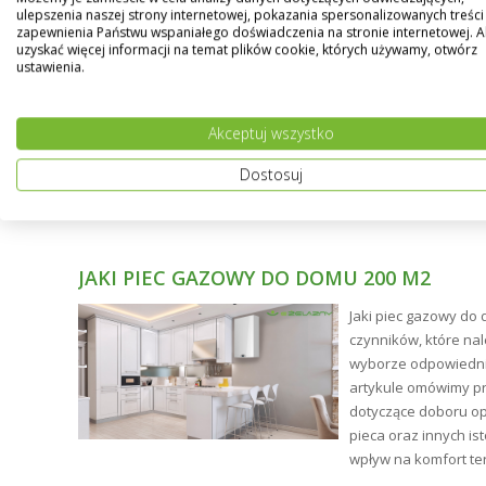
ulepszenia naszej strony internetowej, pokazania spersonalizowanych treści 
zapewnienia Państwu wspaniałego doświadczenia na stronie internetowej. 
uzyskać więcej informacji na temat plików cookie, których używamy, otwórz
ustawienia.
Akceptuj wszystko
Dostosuj
JAKI PIEC GAZOWY DO DOMU 200 M2
ne
Jaki piec gazowy do 
ści.
czynników, które na
tły
wyborze odpowiednie
artykule omówimy p
ym i
dotyczące doboru op
pieca oraz innych is
wpływ na komfort te