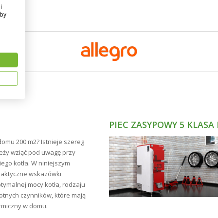
i
Aby
PIEC ZASYPOWY 5 KLASA
domu 200 m2? Istnieje szereg
leży wziąć pod uwagę przy
go kotła. W niniejszym
raktyczne wskazówki
tymalnej mocy kotła, rodzaju
totnych czynników, które mają
rmiczny w domu.