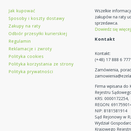
Jak kupować
Wszelkie informac
zakupów na raty ud
Sposoby i koszty dostawy
sprzedawca.
Zakupy na raty
Dowiedz się więcej
Odbiór przesyłki kurierskiej
Kontakt
Regulamin
Reklamacje i zwroty
Kontakt:
Polityka cookies
(+48) 17 888 6 777
Polityka korzystania ze strony
Zamówienia, porad
Polityka prywatności
zamowienia@ezela
Firma wpisana do
Rejestru Sądoweg
KRS: 0000172254,
REGON: 69175901
NIP: 8181581914
Sąd Rejonowy w Rz
Wydział Gospodar
Krajowego Rejest