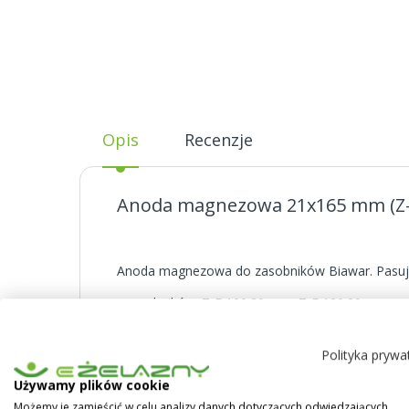
Opis
Recenzje
Anoda magnezowa 21x165 mm (Z-E 
Anoda magnezowa do zasobników Biawar. Pasuj
- zasobników: Z-E 100.20 oraz Z-E 120.20,
- ogrzewaczy elektrycznych: Viking 30
Polityka prywa
Używamy plików cookie
Możemy je zamieścić w celu analizy danych dotyczących odwiedzających,