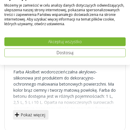
Możemy je zamieścić w celu analizy danych dotyczących odwiedzających,
Dodaj do listy życzeń
Porównaj
ulepszenia naszej strony internetowej, pokazania spersonalizowanych
treści i zapewnienia Państwu wspaniałego doświadczenia na stronie
internetowej. Aby uzyskać więcej informacji na temat plików cookie,
których używamy, otwórz ustawienia.
Opis
Recenzje
Akceptuj wszystko
Dostosuj
Farba do betonu brąz ciemny 1 L
2,5 L 5 L 10 L Aksilbet
Farba Aksilbet wodorozcieńczalna akrylowo-
silikonowa jest produktem do dekoracyjno-
ochronnego malowania betonowych powierzchni. Ma
kolor brąz ciemny i tworzy matową powłokę. Farba do
betonu dostępna jest w różnych pojemnościach: 1 L,
2,5 L, 5 L i 10 L. Oparta na nowoczesnych surowcach
gwarantuje najwyższą jakość. Jej specjalna formuła
akrylowo-silikonowa sprawia, że jest
Pokaż więcej
wodorozcieńczalna i hydrofobowa, co zapewnia
bardzo dużą odporność na warunki atmosferyczne.