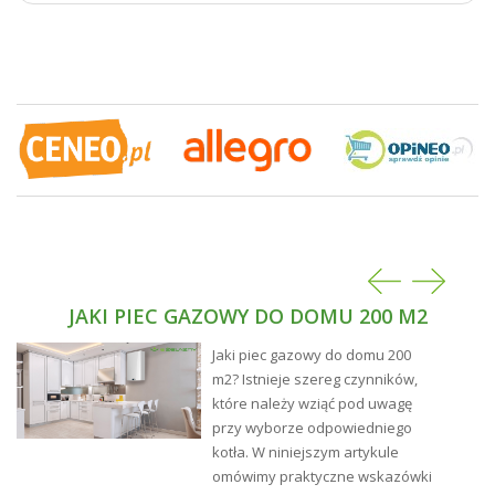
Dodatkowo farba doskonale przylega do podłoża
betonowego, co zapewnia trwałość i długotrwały
efekt dekoracyjny.
Farba do betonu brąz ciemny 1 L
2,5 L 5 L 10 L Aksilbet –
specyfikacja
Rodzaj:
farba wodorozcieńczalna akrylowo-
silikonowa.
Wydajność
: 8 m2/litr.
Pojemność
: 1 L 2,5 L 5 L 10 L.
Kolor:
brąz ciemny.
Powłoka:
mat.
JAKI PIEC GAZOWY DO DOMU 200 M2
Funkcje:
dekoracyjno-ochronna.
Zastosowanie:
betonowe ogrodzenia, galanteria
Jaki piec gazowy do domu 200
betonowa (figurki, tralki), betonowe nagrobki, posadzki
m2? Istnieje szereg czynników,
betonowe do ruchu pieszych np. w piwnicach, halach
które należy wziąć pod uwagę
produkcyjnych, na tarasach, balkonach czy na
przy wyborze odpowiedniego
chodnikach ogrodowych (z wyłączeniem posadzek
kotła. W niniejszym artykule
idealnie gładkich), obiekty inżynierii komunikacyjnej
omówimy praktyczne wskazówki
(mosty, dźwiękochłonne ekrany przy drogach i