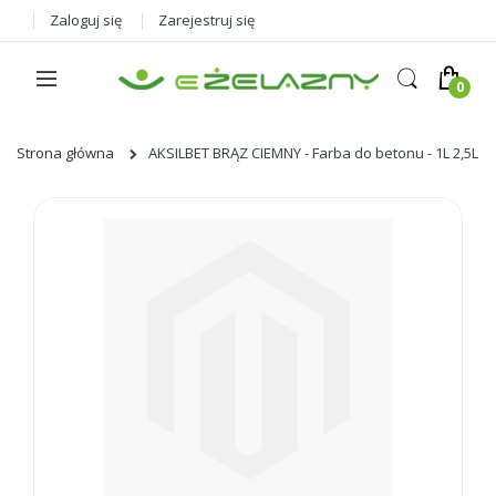
Zaloguj się
Zarejestruj się
Strona główna
AKSILBET BRĄZ CIEMNY - Farba do betonu - 1L 2,5L 5L
Skip
to
the
end
of
the
images
gallery